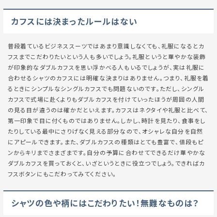
カフスには決まったルールはない
普段着ているビジネススーツではあまり意識しなくても、礼服になるとカ
フスまでこだわりたいという人も多いでしょう。礼服というと華やかな装飾
が印象的なダブルカフスを思い浮かべる人もいるでしょうが、実は礼服に
合わせるシャツのカフスには明確な決まりはありません。つまり、礼服を着
るときにシンプルなシングルカフスでも問題ないのです。ただし、シングル
カフスで式場に赴くよりもダブルカフスを付けていったほうが周囲の人間
の見る目が違うのは確かだといえます。カフスはネクタイや礼服と比べて、
第一印象で目に付くものではありません。しかし、時計を見たり、食事をし
たりしている最中にさりげなく見える部分なので、オシャレな自分を自然
にアピールできます。また、ダブルカフスの種類はとても豊富で、値段もピ
ンからキリまでさまざまです。自分の予算に合わせてできるだけ華やかな
ダブルカフスを買っておくと、いざというときに役立つでしょう。できればカ
フスボタンにもこだわってみてください。
シャツの色や柄にはこだわりたい！無難なものは？