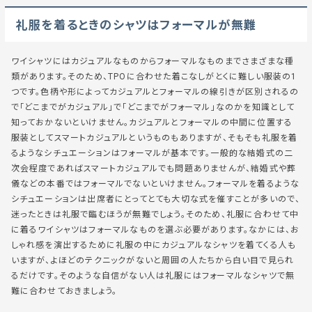
礼服を着るときのシャツはフォーマルが無難
ワイシャツにはカジュアルなものからフォーマルなものまでさまざまな種
類があります。そのため、TPOに合わせた着こなしがとくに難しい服装の1
つです。色柄や形によってカジュアルとフォーマルの線引きが区別されるの
で「どこまでがカジュアル」で「どこまでがフォーマル」なのかを知識として
知っておかないといけません。カジュアルとフォーマルの中間に位置する
服装としてスマートカジュアルというものもありますが、そもそも礼服を着
るようなシチュエーションはフォーマルが基本です。一般的な結婚式の二
次会程度であればスマートカジュアルでも問題ありませんが、結婚式や葬
儀などの本番ではフォーマルでないといけません。フォーマルを着るような
シチュエーションは出席者にとってとても大切な式を催すことが多いので、
迷ったときは礼服で臨むほうが無難でしょう。そのため、礼服に合わせて中
に着るワイシャツはフォーマルなものを選ぶ必要があります。なかには、お
しゃれ感を演出するために礼服の中にカジュアルなシャツを着てくる人も
いますが、よほどのテクニックがないと周囲の人たちから白い目で見られ
るだけです。そのような自信がない人は礼服にはフォーマルなシャツで無
難に合わせておきましょう。