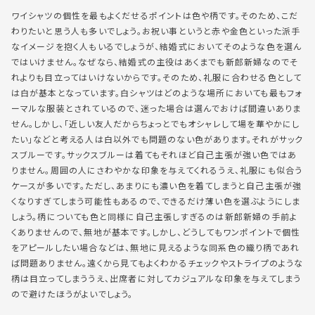
ワイシャツの個性を最もよくだせるポイントは色や柄です。そのため、こだ
わりたいと思う人も多いでしょう。お祝い事というと赤や金色といった派手
なイメージを抱く人もいるでしょうが、結婚式においてそのような色を選ん
ではいけません。なぜなら、結婚式の主役はあくまでも新郎新婦なのでそ
れよりも目立ってはいけないからです。そのため、礼服に合わせる色として
は白が基本となっています。白シャツはどのような場所においても最もフォ
ーマルな服装とされているので、迷った場合は選んでおけば間違いありま
せん。しかし、「近しい友人だからちょっとでもオシャレして場を華やかにし
たい」などと考える人は白以外でも問題のない色があります。それがサック
スブルーです。サックスブルーは着てもそれほど自己主張が強い色ではあ
りません。周囲の人にさわやかな印象を与えてくれるうえ、礼服にも似合う
ケースが多いです。ただし、あまりにも濃い色を着てしまうと自己主張が強
くなりすぎてしまう可能性もあるので、できるだけ薄い色を選ぶようにしま
しょう。柄についても色と同様に自己主張しすぎるのは新郎新婦の手前よ
くありませんので、無地が基本です。しかし、どうしてもワンポイントで個性
をアピールしたい場合などは、無地に見えるような同系色の織り柄であれ
ば問題ありません。遠くから見てもよくわかるチェックやストライプのような
柄は目立ってしまううえ、出席者に対してカジュアルな印象を与えてしまう
ので避けたほうがよいでしょう。