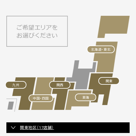
北海道・東北
関東
九州
関西
東海
中国・四国
関東地区（17店舗）