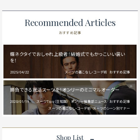
Recommended Articles
おすすめ記事
蝶ネクタイでおしゃれ上級者！結婚式でもかっこいい装い
を！
2025/04/22
スーツの着こなし・コーデ術
おすすめ記事
勝負できる就活スーツを！オンリーのミニマルオーダー
2020/01/19
スーツTips（豆知識）
オンリー編集部ニュース
おすすめ記事
スーツの着こなし・コーデ術
スーツのシーン別マナー
Shop List