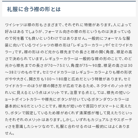
礼服に合う襟の形とは
ワイシャツは襟の形もさまざまで、それぞれに特徴があります。人によって
好みはあるでしょうが、フォーマル向きの襟の形というものは決まっている
ので何を着ても良いというわけではありません。一般的にフォーマルな服
装に向いているワイシャツの襟の形は「レギュラーカラー」や「セミワイドカ
ラー」です。襟の形はのど元から襟先までの長さと襟の開く角度、襟足の高
さで決められています。レギュラーカラーは一般的な襟の形のことで、のど
元から襟先までの長さが70～75ミリ、角度が75～90度、襟足の高さは30
～38ミリのものです。セミワイドカラーはレギュラーカラーよりも襟の形状
がやや大きく、開き方も100～180度と広めだという特徴があります。セミ
ワイドカラーのほうが襟の開き方が広めであるため、ネクタイのノットがき
れいに見えるという点はメリットです。注意する点としては、襟先の短いシ
ョートポイントカラーや襟先にボタンが付いているボタンダウンカラーは
基本的にNGだということです。襟先が短いので首回りがスマートに見えた
り、ボタンで固定しているため襟がめくれず清潔感が増して見えたりといっ
たそれぞれのメリットはあります。しかし、いずれもカジュアルさやスポーテ
ィさを意識したシャツなので、礼服と合わせるのは一般的にはよくありま
せん。