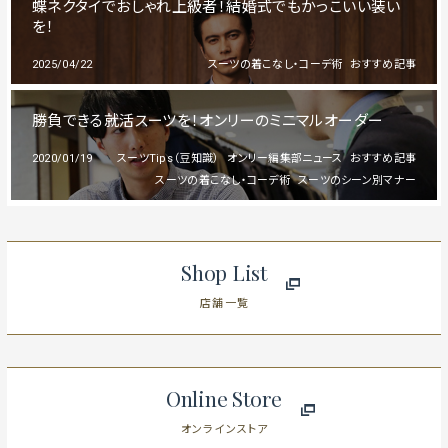
蝶ネクタイでおしゃれ上級者！結婚式でもかっこいい装い
を！
2025/04/22
スーツの着こなし・コーデ術
おすすめ記事
勝負できる就活スーツを！オンリーのミニマルオーダー
2020/01/19
スーツTips（豆知識）
オンリー編集部ニュース
おすすめ記事
スーツの着こなし・コーデ術
スーツのシーン別マナー
Shop List
店舗一覧
Online Store
オンラインストア