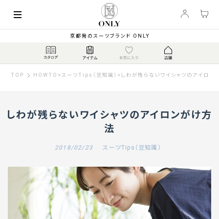
京都発のスーツブランド ONLY
TOP
HOWTO
>
スーツTips（豆知識）
>
しわが残らないワイシャツのアイロン
しわが残らないワイシャツのアイロンがけ方
法
2018/02/23
スーツTips（豆知識）