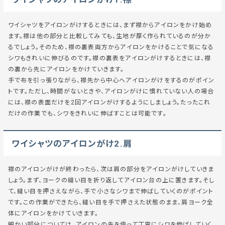
ワイシャツをアイロンがけするときには、まず襟からアイロンをかけ始め
ます。襟は他の部分と比較してみても、生地が厚く作られているのが分か
るでしょう。そのため、襟の裏表両方からアイロンをかけることで気になる
シワもきれいに伸びるのです。襟の裏表をアイロンがけするときには、襟
の裏から先にアイロンをかけていきます。
手で布を引っ張りながら、襟先から中心へアイロンがけをするのがポイン
トです。ただし、時間がないときや、アイロンがけに慣れていない人の場合
には、襟の表面だけを2回アイロンがけするようにしましょう。たったこれ
だけの作業でも、シワをきれいに伸ばすことは可能です。
ワイシャツのアイロンがけ2.肩
襟のアイロンがけが終わったら、次は肩の部分をアイロンがけしていきま
しょう。まず、ヨークの縫い目を折り返してアイロン台の上に置きます。そし
て、縫い目を押さえながら、手で小さなシワまで伸ばしていくのがポイント
です。この作業ができたら、縫い目を手で押さえた状態のまま、肩ヨーク全
体にアイロンをかけていきます。
細かい部分については、アイロンの先を使って丁寧にシワを伸ばしていく