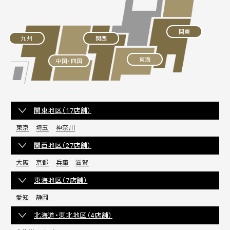
関東
九州
関西
東海
中国・四国
関東地区（17店舗）
東京
埼玉
神奈川
関西地区（27店舗）
大阪
京都
兵庫
滋賀
東海地区（7店舗）
愛知
静岡
北海道・東北地区（4店舗）