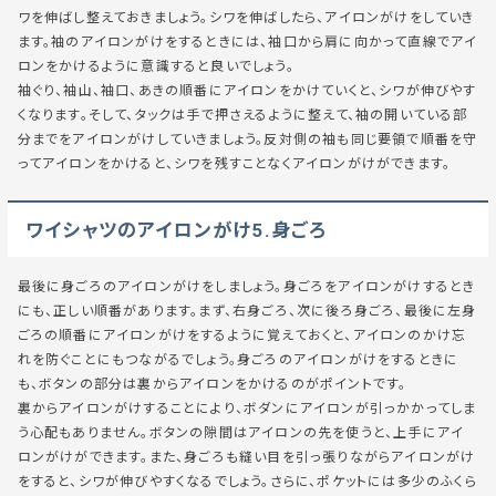
ワを伸ばし整えておきましょう。シワを伸ばしたら、アイロンがけをしていき
ます。袖のアイロンがけをするときには、袖口から肩に向かって直線でアイ
ロンをかけるように意識すると良いでしょう。
袖ぐり、袖山、袖口、あきの順番にアイロンをかけていくと、シワが伸びやす
くなります。そして、タックは手で押さえるように整えて、袖の開いている部
分までをアイロンがけしていきましょう。反対側の袖も同じ要領で順番を守
ってアイロンをかけると、シワを残すことなくアイロンがけができます。
ワイシャツのアイロンがけ5.身ごろ
最後に身ごろのアイロンがけをしましょう。身ごろをアイロンがけするとき
にも、正しい順番があります。まず、右身ごろ、次に後ろ身ごろ、最後に左身
ごろの順番にアイロンがけをするように覚えておくと、アイロンのかけ忘
れを防ぐことにもつながるでしょう。身ごろのアイロンがけをするときに
も、ボタンの部分は裏からアイロンをかけるのがポイントです。
裏からアイロンがけすることにより、ボダンにアイロンが引っかかってしま
う心配もありません。ボタンの隙間はアイロンの先を使うと、上手にアイ
ロンがけができます。また、身ごろも縫い目を引っ張りながらアイロンがけ
をすると、シワが伸びやすくなるでしょう。さらに、ポケットには多少のふくら