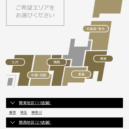
北海道・東北
関東
九州
関西
東海
中国・四国
関東地区（17店舗）
東京
埼玉
神奈川
関西地区（27店舗）