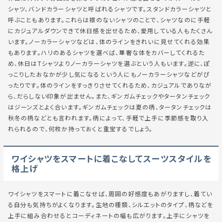
シャツ、バンドカラーシャツと呼ばれるシャツです。スタンドカラーシャツと
呼ぶこともあります。これらは襟のないシャツのことで、シャツなのに手軽
にカジュアルダウンできて休日感を出せるため、愛用している人もたくさん
います。ノーカラーシャツなどは、体のラインをきれいに見せてくれる効果
もあります。ハリのあるシャツを選べば、華奢な体をカバーしてくれるた
め、休日はTシャツよりノーカラーシャツを選ぶという人もいます。逆に、ぽ
っこりしたおなかが少し気になるという人にもノーカラーシャツなどがぴ
ったりです。体のラインをすっきりさせてくれるため、カジュアルでありなが
ら、だらしない印象が出ません。また、ギンガムチェックやタータンチェック
はジーンズとよく合います。ギンガムチェックは夏の柄、タータンチェックは
秋冬の柄などとも言われます。柄によって、手軽で上手に季節感を取り入
れられるので、何枚か持っておくと重宝するでしょう。
ワイシャツをスマートに着こなしてスーツスタイルを
格上げ
ワイシャツをスマートに着こなせば、周囲の好感度もあがりますし、着てい
る自分も気持ちがよくなります。生地の種類、シルエットのタイプ、柄などを
上手に組み合わせるとコーディネートの幅も広がります。上手にシャツを