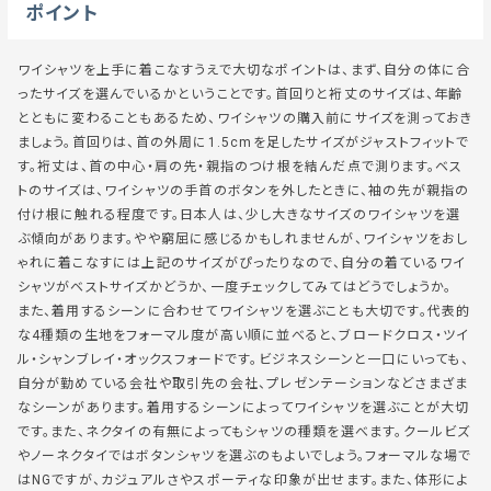
ポイント
ワイシャツを上手に着こなすうえで大切なポイントは、まず、自分の体に合
ったサイズを選んでいるかということです。首回りと裄丈のサイズは、年齢
とともに変わることもあるため、ワイシャツの購入前にサイズを測っておき
ましょう。首回りは、首の外周に1.5cmを足したサイズがジャストフィットで
す。裄丈は、首の中心・肩の先・親指のつけ根を結んだ点で測ります。ベス
トのサイズは、ワイシャツの手首のボタンを外したときに、袖の先が親指の
付け根に触れる程度です。日本人は、少し大きなサイズのワイシャツを選
ぶ傾向があります。やや窮屈に感じるかもしれませんが、ワイシャツをおし
ゃれに着こなすには上記のサイズがぴったりなので、自分の着ているワイ
シャツがベストサイズかどうか、一度チェックしてみてはどうでしょうか。
また、着用するシーンに合わせてワイシャツを選ぶことも大切です。代表的
な4種類の生地をフォーマル度が高い順に並べると、ブロードクロス・ツイ
ル・シャンブレイ・オックスフォードです。ビジネスシーンと一口にいっても、
自分が勤めている会社や取引先の会社、プレゼンテーションなどさまざま
なシーンがあります。着用するシーンによってワイシャツを選ぶことが大切
です。また、ネクタイの有無によってもシャツの種類を選べます。クールビズ
やノーネクタイではボタンシャツを選ぶのもよいでしょう。フォーマルな場で
はNGですが、カジュアルさやスポーティな印象が出せます。また、体形によ