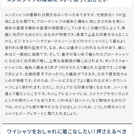
メンズシャツの種類の分類方法はいろいろありますが、代表的な1つが生
地による分類です。ブロードシャツは縦糸と横糸に同じ太さの糸を使い、
縦糸の密度を横糸の密度の倍程度にしています。この織り方によって、表
面に光沢がなめらかに出るのが特徴です。清潔で上品な印象を与えること
から、ビジネスシーンやフォーマルシーンなどのワイシャツとして最もよく
使われる種類の生地です。なお、糸には番手といわれるものがあり、細い
糸ほど一般的に高級です。そして、番手が高い糸で織られたブロードシャツ
になるほど光沢感が増し、上質な高級感が醸し出されます。オックスフォー
ドシャツは、縦糸と横糸を2本ずつ引きそろえて織られた生地です。この織
り方により、比較的厚手ではっきりした織目ができます。丈夫で通気性のよ
いのが特徴です。そのため、クールビズなどでよく着られるボタンダウンシ
ャツによく使われます。ただし、カジュアルな印象が強くなるため、シーンを
選んで着たいところです。カジュアルなシャツには、ストライプやギンガムチ
ェックの柄のシャツもあります。いわゆる「白シャツ」など無地のものだけ
では、カジュアル感や華やかさなどは出しにくいため、こうした柄のメンズ
シャツもコーディネートに取り入れましょう。
ワイシャツをおしゃれに着こなしたい！押さえるべき