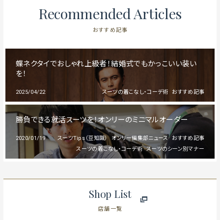
Recommended Articles
おすすめ記事
蝶ネクタイでおしゃれ上級者！結婚式でもかっこいい装い
を！
2025/04/22
スーツの着こなし・コーデ術
おすすめ記事
勝負できる就活スーツを！オンリーのミニマルオーダー
2020/01/19
スーツTips（豆知識）
オンリー編集部ニュース
おすすめ記事
スーツの着こなし・コーデ術
スーツのシーン別マナー
Shop List
店舗一覧