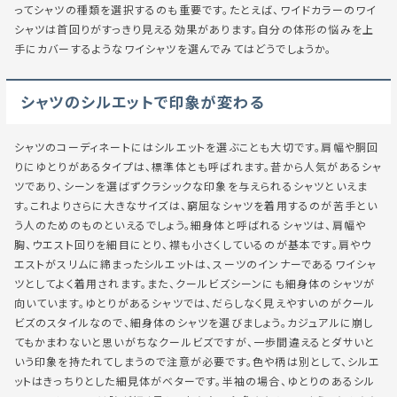
ってシャツの種類を選択するのも重要です。たとえば、ワイドカラーのワイ
シャツは首回りがすっきり見える効果があります。自分の体形の悩みを上
手にカバーするようなワイシャツを選んでみてはどうでしょうか。
シャツのシルエットで印象が変わる
シャツのコーディネートにはシルエットを選ぶことも大切です。肩幅や胴回
りにゆとりがあるタイプは、標準体とも呼ばれます。昔から人気があるシャ
ツであり、シーンを選ばずクラシックな印象を与えられるシャツといえま
す。これよりさらに大きなサイズは、窮屈なシャツを着用するのが苦手とい
う人のためのものといえるでしょう。細身体と呼ばれるシャツは、肩幅や
胸、ウエスト回りを細目にとり、襟も小さくしているのが基本です。肩やウ
エストがスリムに締まったシルエットは、スーツのインナーであるワイシャ
ツとしてよく着用されます。また、クールビズシーンにも細身体のシャツが
向いています。ゆとりがあるシャツでは、だらしなく見えやすいのがクール
ビズのスタイルなので、細身体のシャツを選びましょう。カジュアルに崩し
てもかまわないと思いがちなクールビズですが、一歩間違えるとダサいと
いう印象を持たれてしまうので注意が必要です。色や柄は別として、シルエ
ットはきっちりとした細見体がベターです。半袖の場合、ゆとりのあるシル