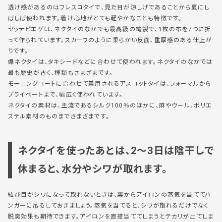
透け感があるのはフレスコタイで、見た目が涼しげであることから夏にし
ばしば使われます。着け心地がとても軽やかなことも特徴です。
セッテピエゲは、ネクタイのなかでも最高級の縫製で、1枚の布を7つに折
って作られています。スカーフのように柔らかい反面、重厚感のある仕上が
りです。
蝶ネクタイは、タキシードなどに合わせて使われます。ネクタイのなかでは
最も歴史が古く、種類もさまざまです。
モーニングコートに合わせて着用されるアスコットタイは、フォーマルから
プライベートまで、幅広く使われています。
ネクタイの素材は、主流であるシルク100％のほかに、麻やウール、ポリエ
ステル素材のものまでさまざまです。
ネクタイを使ったあとは、2～3日は陰干しで
休まると、水分やシワが取れます。
結び目がシワになって取れないときは、裏からアイロンの蒸気を当ててハ
ンガーに吊るしておきましょう。蒸気を当てると、シワが取れるだけでなく
脱臭効果も期待できます。アイロンを直接当ててしまうとテカリが出てしま