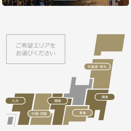
北海道・東北
関東
九州
関西
東海
中国・四国