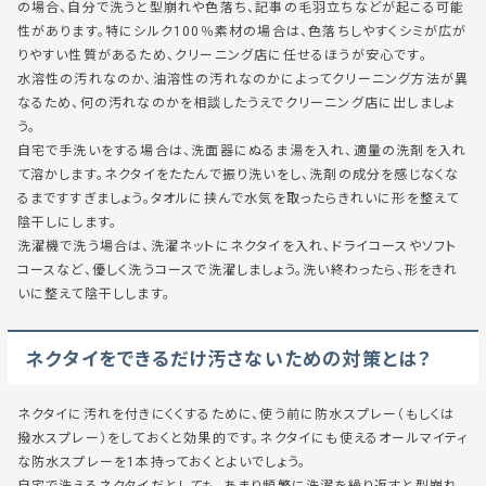
の場合、自分で洗うと型崩れや色落ち、記事の毛羽立ちなどが起こる可能
性があります。特にシルク100％素材の場合は、色落ちしやすくシミが広が
りやすい性質があるため、クリーニング店に任せるほうが安心です。
水溶性の汚れなのか、油溶性の汚れなのかによってクリーニング方法が異
なるため、何の汚れなのかを相談したうえでクリーニング店に出しましょ
う。
自宅で手洗いをする場合は、洗面器にぬるま湯を入れ、適量の洗剤を入れ
て溶かします。ネクタイをたたんで振り洗いをし、洗剤の成分を感じなくな
るまですすぎましょう。タオルに挟んで水気を取ったらきれいに形を整えて
陰干しにします。
洗濯機で洗う場合は、洗濯ネットにネクタイを入れ、ドライコースやソフト
コースなど、優しく洗うコースで洗濯しましょう。洗い終わったら、形をきれ
いに整えて陰干しします。
ネクタイをできるだけ汚さないための対策とは？
ネクタイに汚れを付きにくくするために、使う前に防水スプレー（もしくは
撥水スプレー）をしておくと効果的です。ネクタイにも使えるオールマイティ
な防水スプレーを1本持っておくとよいでしょう。