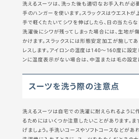
洗えるスーツは、洗った後も適切なお手入れが必
手のハンガーを使います。スラックスはウエストが
手で軽くたたいてシワを伸ばしたら、日の当たらな
洗濯後にシワが残ってしまった場合には、生地が
かけます。スラックスには形態安定加工が施してあ
レスします。アイロンの温度は140～160度に設
ンに温度表示がない場合は、
中温
または
毛
の設定
スーツを洗う際の注意点
洗えるスーツは自宅での洗濯に耐えられるように
るためにはいくつか注意したいことがあります。ま
げましょう。
手洗いコース
や
ソフトコース
などがあ