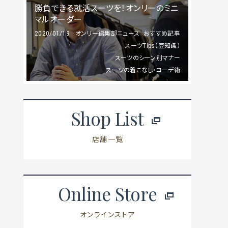
勝負できる就活スーツを！オンリーのミニ
マルオーダー
2020/01/19
オンリー編集部ニュース
おすすめ記事
スーツTips（豆知識）
スーツのシーン別マナー
スーツの着こなし・コーデ術
Shop List
店舗一覧
Online Store
オンラインストア