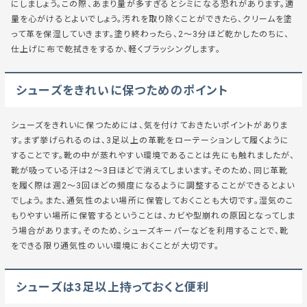
にしましょう。この際、あまり量が多すぎるとシミになる恐れがあります。適
量を心がけるとよいでしょう。汚れを取り除くことができたら、クリームを塗
って革を保湿していきます。塗り終わったら、2〜3分ほど乾かしたのちに、
仕上げに布で乾拭きをするか、軽くブラッシングします。
シューズをきれいに保つためのポイント
シューズをきれいに保つためには、気を付けておきたいポイントがありま
す。まず挙げられるのは、3足以上の革靴をローテーションして履くように
することです。靴の中が蒸れやすい環境であることは先にも触れましたが、
靴が吸っている汗は2〜3日ほどで消えてしまいます。そのため、同じ革靴
を履く際は週2〜3回ほどの頻度になるように調整することができるとよい
でしょう。また、通気性のよい場所に保管しておくことも大切です。湿気のこ
もりやすい場所に保管するということは、カビや型崩れの原因となってしま
う場合があります。そのため、シューズキーパーなどを利用することで、靴
をできる限り通気性のいい環境におくことが大切です。
シューズは3足以上持っておくと便利