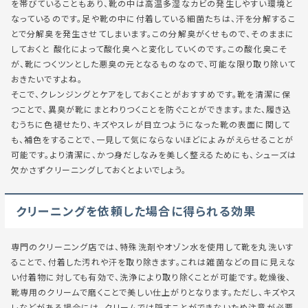
を帯びていることもあり、靴の中は高温多湿なカビの発生しやすい環境と
なっているのです。足や靴の中に付着している細菌たちは、汗を分解するこ
とで分解臭を発生させてしまいます。この分解臭がくせもので、そのままに
しておくと 酸化によって酸化臭へと変化していくのです。この酸化臭こそ
が、靴につくツンとした悪臭の元となるものなので、可能な限り取り除いて
おきたいですよね。
そこで、クレンジングとケアをしておくことがおすすめです。靴を清潔に保
つことで、異臭が靴にまとわりつくことを防ぐことができます。また、履き込
むうちに色褪せたり、キズやスレが目立つようになった靴の表面に関して
も、補色をすることで、一見して気にならないほどによみがえらせることが
可能です。より清潔に、かつ身だしなみを美しく整えるためにも、シューズは
欠かさずクリーニングしておくとよいでしょう。
クリーニングを依頼した場合に得られる効果
専門のクリーニング店では、特殊洗剤やオゾン水を使用して靴を丸洗いす
ることで、付着した汚れや汗を取り除きます。これは雑菌などの目に見えな
い付着物に対しても有効で、洗浄により取り除くことが可能です。乾燥後、
靴専用のクリームで磨くことで美しい仕上がりとなります。ただし、キズやス
レなどがある場合には、クリームでは隠すことができないため注意が必要