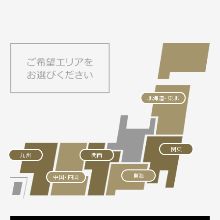
北海道・東北
関東
九州
関西
東海
中国・四国