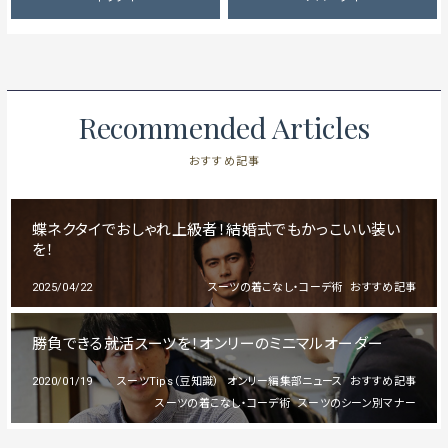
Recommended Articles
おすすめ記事
蝶ネクタイでおしゃれ上級者！結婚式でもかっこいい装い
を！
2025/04/22
スーツの着こなし・コーデ術
おすすめ記事
勝負できる就活スーツを！オンリーのミニマルオーダー
2020/01/19
スーツTips（豆知識）
オンリー編集部ニュース
おすすめ記事
スーツの着こなし・コーデ術
スーツのシーン別マナー