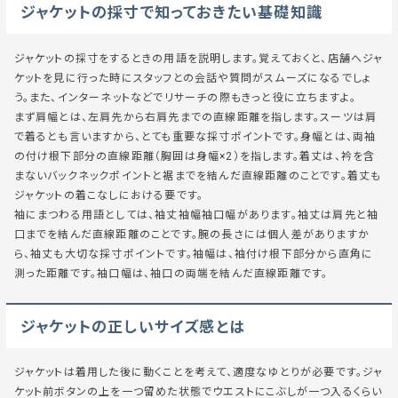
ジャケットの採寸で知っておきたい基礎知識
ジャケットの採寸をするときの用語を説明します。覚えておくと、店舗へジャ
ケットを見に行った時にスタッフとの会話や質問がスムーズになるでしょ
う。また、インターネットなどでリサーチの際もきっと役に立ちますよ。
まず
肩幅
とは、左肩先から右肩先までの直線距離を指します。スーツは肩
で着るとも言いますから、とても重要な採寸ポイントです。
身幅
とは、両袖
の付け根下部分の直線距離（胸囲は身幅×2）を指します。
着丈
は、衿を含
まないバックネックポイントと裾までを結んだ直線距離のことです。着丈も
ジャケットの着こなしにおける要です。
袖にまつわる用語としては、
袖丈
袖幅
袖口幅
があります。袖丈は肩先と袖
口までを結んだ直線距離のことです。腕の長さには個人差がありますか
ら、袖丈も大切な採寸ポイントです。袖幅は、袖付け根下部分から直角に
測った距離です。袖口幅は、袖口の両端を結んだ直線距離です。
ジャケットの正しいサイズ感とは
ジャケットは着用した後に動くことを考えて、適度なゆとりが必要です。ジャ
ケット前ボタンの上を一つ留めた状態でウエストにこぶしが一つ入るくらい