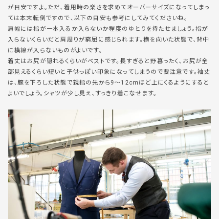
が目安ですよ。ただ、着用時の楽さを求めてオーバーサイズになってしまっ
ては本末転倒ですので、以下の目安も参考にしてみてくださいね。
肩幅には指が一本入るか入らないか程度のゆとりを持たせましょう。指が
入らないくらいだと肩周りが窮屈に感じられます。横を向いた状態で、背中
に横線が入らないものがよいです。
着丈はお尻が隠れるくらいがベストです。長すぎると野暮ったく、お尻が全
部見えるくらい短いと子供っぽい印象になってしまうので要注意です。袖丈
は、腕を下ろした状態で親指の先から9～12cmほど上にくるようにすると
よいでしょう。シャツが少し見え、すっきり着こなせます。