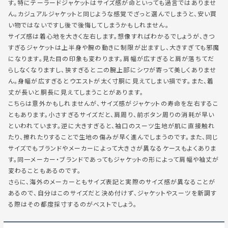
す。特にテーラードジャケットはサイズ感が命といっても過言ではありませ
ん。カジュアルジャケットと同じような感覚でざっと選んでしまうと、安い買
い物ではないですし後で後悔してしまうかもしれません。
サイズ感は着心地を大きく左右します。想像すればわかるでしょうが、きつ
すぎるジャケットは上半身や腕の動きに制限が出ますし、大きすぎても邪魔
になります。見た目の印象も変わります。肩幅が広すぎると肩が落ちてだ
らしなくなりますし、狭すぎると二の腕上部にシワが寄って美しくありませ
ん。身幅が広すぎるとウエストが太く寸胴に見えてしまい損です。また、着
丈が長いと胴長に見えてしまうことがあります。
こちらは意外かもしれませんが、サイズ感がジャケットの寿命を左右するこ
ともあります。小さすぎるサイズだと、肩周り、前ボタン周りの消耗が早い
といわれています。逆に大きすぎると、袖口のスーツ生地が肌に直接触れ
たり、擦れたりすることで生地の傷みが早く進んでしまうのです。また、同じ
サイズでもブランドやメーカーによって大きさが異なるケースもよくありま
す。同一メーカー・ブランドであってもジャケットの形によって肩幅や袖丈が
変わることもあるのです。
さらに、海外のメーカーともサイズ表記と実際のサイズ感が異なることが
あるので、自分はこのサイズだと決め付けず、ジャケットやスーツを新調す
る際はその都度採寸するのがベストでしょう。