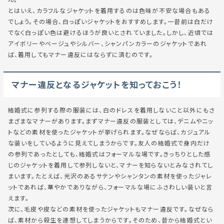
とはいえ、カラフルなジャケットを着用するのは色味が不安な場合もある
でしょう。その場合、白っぽいジャケットをおすすめします。一昔前は白だけ
でなく白っぽい色は避けるほうが良いとされていました。しかし、近頃では
アイボリーやベージュやシルバー、シャンパンカラーのジャケットであれ
ば、着用してもマナー違反にはならずに済むのです。
マナー違反となるジャケットを知っておこう！
結婚式に参列する際の服装には、白のドレスを着用しないこと以外にもさ
まざまなマナーがあります。まずマナー違反の服装としては、デニムやニッ
トなどの素材を使ったジャケットが挙げられます。なぜならば、カジュアル
な装いをしているように見えてしまうからです。友人の結婚式で身内だけ
の参列であったとしても、結婚式はフォーマルな場です。きっちりとした感
じのジャケットを着用して参列しないと、マナーを知らないとみなされてし
まいます。たとえば、光沢のあるサテンやシャンタンの素材を使ったジャレ
ットであれば、華やかでありながら、フォーマルな場にふさわしい装いと言
えます。
次に、毛皮や皮などの素材を使ったジャケットもマナー違反です。なぜなら
ば、素材から
殺生
を連想してしまうからです。そのため、昔から結婚式とい