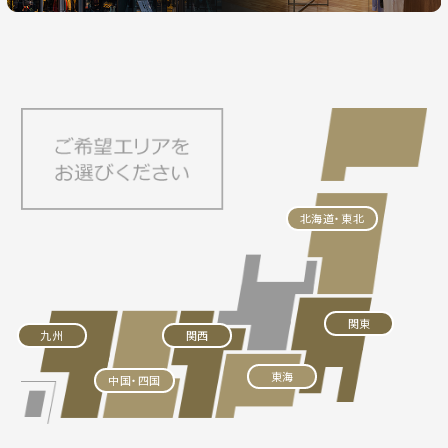
北海道・東北
関東
九州
関西
東海
中国・四国