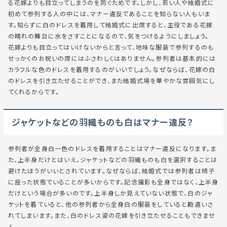
る花嫁よりも目立ってしまうのを防ぐためです。しかし、若い人や結婚式に
初めて参列する人の中には、マナー違反であることを知らない人もいま
す。知らずに白のドレスを着用して結婚式に出席すると、主役である花嫁
の晴れの舞台に水をさすことになるので、気をつけるようにしましょう。
花嫁よりも目立ってはいけないからと言って、地味な服装で参列するのも
せっかくのお祝いの席にはふさわしくはありません。参列者は基本的には
カラフルな色のドレスを着用するのがいいでしょう。なぜならば、花嫁の白
のドレスを引き立たせることができ、また結婚式場を華やかな雰囲気にし
てくれるからです。
ジャケットなどの羽織ものも白はマナー違反？
参列者が全身白一色のドレスを着用することはマナー違反になります。ま
た、上半身だけとはいえ、ジャケットなどの羽織ものも白を選択することは
避けたほうがいいとされています。なぜならば、結婚式では参列者は椅子
に座った状態でいることが多いからです。記念撮影も全身ではなく、上半身
だけという場合が多いのです。上半身しか見えていない状態で、白のジャ
ケットを着ていると、他の参列者から全身白の服装をしていると勘違いさ
れてしまいます。また、白のドレス姿の花嫁を引き立たせることもできませ
ん。