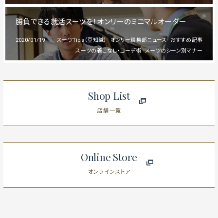
勝負できる就活スーツを！オンリーのミニマルオーダー
2020/01/19
スーツTips（豆知識）
オンリー編集部ニュース
おすすめ記事
スーツの着こなし・コーデ術
スーツのシーン別マナー
Shop List
店舗一覧
Online Store
オンラインストア