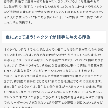
赤や青、黄色など遠目からでも色がはっきりとわかるような原色のもの
は、誰が見ても派手なネクタイといえるでしょう。また、ゴールドやラメ入り
など光沢感の強いものや大きな柄でインパクトのあるものも派手なネクタ
イに入ります。インパクトがある柄といえば、ヒョウ柄やゼブラ柄などのア
ニマル柄も同様です。
色によって違う！ネクタイが相手に与える印象
ネクタイは、柄だけでなく、色によっても相手に与える印象が異なるのを知
っていますか。これは、それぞれの色がもつ特性がポイントとなります。色
が与えるイメージはどんなシーンにも役立つので知っておいて損はありま
せん。まず、赤のネクタイは、積極的な雰囲気や仕事への情熱、やる気を表
します。大事な商談やプレゼンテーションの日などにおすすめです。
つぎに、青のネクタイは着用すると冷静さや知的さを相手に示すことがで
きます。初対面の相手にまじめな印象の自分を演出するのに役立ちます。
また、黄色のネクタイは、黄色という色自体が与えるイメージのまま、明る
く元気な人、社交的でおもしろい人という印象をもたれるでしょう。さらに、
オレンジのネクタイから演出できるのは行動力の高さや親しみやすい性格
です。リーダーシップを取りたいときや部下との親密さを図りたいときなど
によいかもしれません。