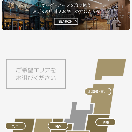
北海道・東北
関東
九州
関西