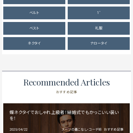
ベルト
1'
ベスト
礼服
ネクタイ
ナロータイ
Recommended Articles
おすすめ記事
蝶ネクタイでおしゃれ上級者！結婚式でもかっこいい装い
を！
2025/04/22
スーツの着こなし・コーデ術
おすすめ記事