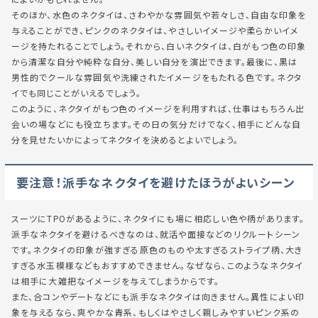
そのほか、水色のネクタイは、さわやかな雰囲気や若々しさ、自由な印象を
与えることができ、ピンクのネクタイは、やさしいイメージや柔らかいイメ
ージを持たれることでしょう。それから、白いネクタイは、白がもつ色の印象
から清潔な自分や純粋な自分、美しい自分を演出できます。最後に、黒は
男性的でクールな雰囲気や洗練されたイメージをもたれる色です。ネクタ
イでも同じことがいえるでしょう。
このように、ネクタイがもつ色のイメージを利用すれば、仕事はもちろん出
会いの場などにも役立ちます。その日の気分だけでなく、相手にどんな自
分を見せたいかによってネクタイを決めるとよいでしょう。
要注意！派手なネクタイを避けたほうがよいシーン
スーツにTPOがあるように、ネクタイにも場に相応しい色や柄があります。
派手なネクタイを避けるべきなのは、就活や面接などのリクルートシーン
です。ネクタイの印象が強すぎる原色のものや太すぎるストライプ柄、大き
すぎる水玉模様などもおすすめできません。なぜなら、このようなネクタイ
は相手に大雑把なイメージを与えてしまうからです。
また、合コンやデートなどにも派手なネクタイは向きません。異性によい印
象を与えるなら、爽やかな青系、もしくはやさしく親しみやすいピンク系の