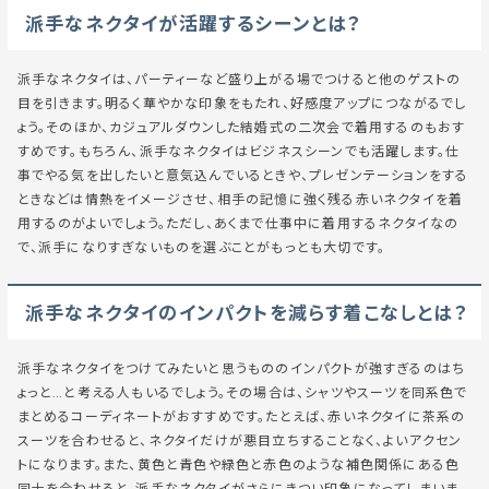
派手なネクタイが活躍するシーンとは？
派手なネクタイは、パーティーなど盛り上がる場でつけると他のゲストの
目を引きます。明るく華やかな印象をもたれ、好感度アップにつながるでし
ょう。そのほか、カジュアルダウンした結婚式の二次会で着用するのもおす
すめです。もちろん、派手なネクタイはビジネスシーンでも活躍します。仕
事でやる気を出したいと意気込んでいるときや、プレゼンテーションをする
ときなどは情熱をイメージさせ、相手の記憶に強く残る赤いネクタイを着
用するのがよいでしょう。ただし、あくまで仕事中に着用するネクタイなの
で、派手になりすぎないものを選ぶことがもっとも大切です。
派手なネクタイのインパクトを減らす着こなしとは？
派手なネクタイをつけてみたいと思うもののインパクトが強すぎるのはち
ょっと…と考える人もいるでしょう。その場合は、シャツやスーツを同系色で
まとめるコーディネートがおすすめです。たとえば、赤いネクタイに茶系の
スーツを合わせると、ネクタイだけが悪目立ちすることなく、よいアクセン
トになります。また、黄色と青色や緑色と赤色のような補色関係にある色