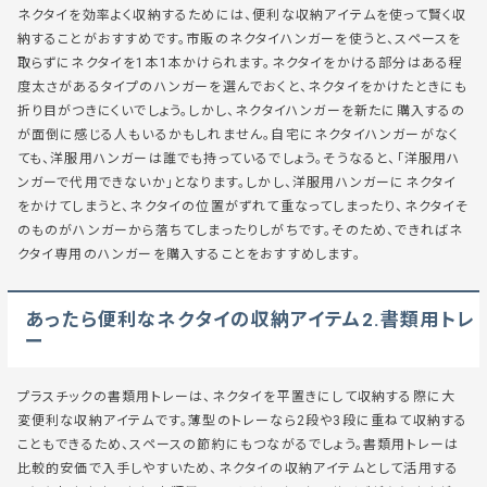
ネクタイを効率よく収納するためには、便利な収納アイテムを使って賢く収
納することがおすすめです。市販のネクタイハンガーを使うと、スペースを
取らずにネクタイを1本1本かけられます。ネクタイをかける部分はある程
度太さがあるタイプのハンガーを選んでおくと、ネクタイをかけたときにも
折り目がつきにくいでしょう。しかし、ネクタイハンガーを新たに購入するの
が面倒に感じる人もいるかもしれません。自宅にネクタイハンガーがなく
ても、洋服用ハンガーは誰でも持っているでしょう。そうなると、「洋服用ハ
ンガーで代用できないか」となります。しかし、洋服用ハンガーにネクタイ
をかけてしまうと、ネクタイの位置がずれて重なってしまったり、ネクタイそ
のものがハンガーから落ちてしまったりしがちです。そのため、できればネ
クタイ専用のハンガーを購入することをおすすめします。
あったら便利なネクタイの収納アイテム2.書類用トレ
ー
プラスチックの書類用トレーは、ネクタイを平置きにして収納する際に大
変便利な収納アイテムです。薄型のトレーなら2段や3段に重ねて収納する
こともできるため、スペースの節約にもつながるでしょう。書類用トレーは
比較的安価で入手しやすいため、ネクタイの収納アイテムとして活用する