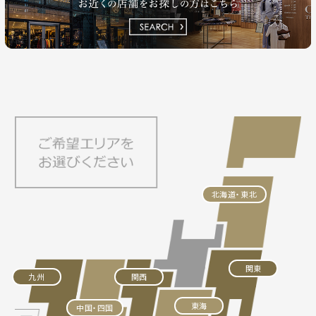
北海道・東北
関東
九州
関西
東海
中国・四国