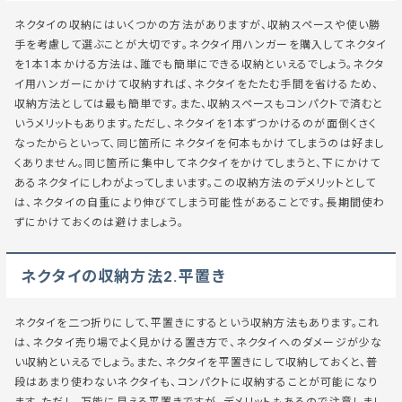
ネクタイの収納にはいくつかの方法がありますが、収納スペースや使い勝
手を考慮して選ぶことが大切です。ネクタイ用ハンガーを購入してネクタイ
を1本1本かける方法は、誰でも簡単にできる収納といえるでしょう。ネクタ
イ用ハンガーにかけて収納すれば、ネクタイをたたむ手間を省けるため、
収納方法としては最も簡単です。また、収納スペースもコンパクトで済むと
いうメリットもあります。ただし、ネクタイを1本ずつかけるのが面倒くさく
なったからといって、同じ箇所にネクタイを何本もかけてしまうのは好まし
くありません。同じ箇所に集中してネクタイをかけてしまうと、下にかけて
あるネクタイにしわがよってしまいます。この収納方法のデメリットとして
は、ネクタイの自重により伸びてしまう可能性があることです。長期間使わ
ずにかけておくのは避けましょう。
ネクタイの収納方法2.平置き
ネクタイを二つ折りにして、平置きにするという収納方法もあります。これ
は、ネクタイ売り場でよく見かける置き方で、ネクタイへのダメージが少な
い収納といえるでしょう。また、ネクタイを平置きにして収納しておくと、普
段はあまり使わないネクタイも、コンパクトに収納することが可能になり
ます。ただし、万能に見える平置きですが、デメリットもあるので注意しまし