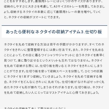
ことをおすすめします。書類用トレーにはいくつかのサイズがありますが、
収納のしやすさと大きさを考慮して、A3サイズのトレーを用意しておきまし
ょう。収納するネクタイの本数に応じて書類用トレーの数を増やしていく
と、ネクタイの収納がスマートにできます。
あったら便利なネクタイの収納アイテム3.仕切り板
ネクタイを丸めて収納する方法は若干の手間がかかりますが、すべてのネ
クタイをきれいに整理整頓するには良い方法です。また、ネクタイを丸める
ことによって、その日に着るワイシャツやジャケットに合うネクタイを素早く
見つけて、楽に取り出せるというメリットも忘れてはなりません。ネクタイ
を丸めて収納する際には、仕切り板を用いるとネクタイをきれいにしまう
ことができます。仕切り板を使って収納スペースを分割して、ひとつの区画
にネクタイを1本ずつ収納していきましょう。ネクタイを丸めて収納する場
合、ネクタイをどんなにきれいに丸めても、仕切り板がなければせっかく丸
めたネクタイも形が崩れてしまうおそれがあります。仕切り板は、ネクタイ
を丸めて収納したい人にとってはマストアイテムと心得ておきましょう。
ネクタイの収納を工夫して選びやすいように！