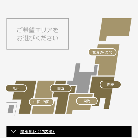
北海道・東北
関東
九州
関西
東海
中国・四国
関東地区（17店舗）