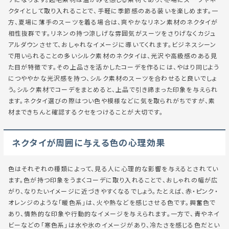
クタイとして取り入れることで、手軽に季節感のある装いを楽しめます。一
方、夏場に薄手のスーツを着る場合は、爽やかなリネン素材のネクタイが
相性抜群です。リネンの持つ涼しげな雰囲気がスーツをさりげなくカジュ
アルダウンさせて、おしゃれなイメージに導いてくれます。ビジネスシーン
で用いられることの多いシルク素材のネクタイは、光沢や高級感のある見
た目が特徴です。その上品さを活かしたコーデを作るには、やはり同じよう
につややかな光沢感を持つ、シルク素材のスーツを合わせると良いでしょ
う。シルク素材でコーデをまとめると、上品で引き締まった印象を与えられ
ます。ネクタイ選びの際はつい色や模様などに気を取られがちですが、素
材まできちんと確認するクセをつけることが大切です。
ネクタイが周囲に与える色の心理効果
色はそれぞれの種類によって、見る人に心理的な影響を与えるとされてい
ます。色が持つ印象をうまくコーデに取り入れることで、おしゃれの幅が広
がり、なりたいイメージに近づきやすくなるでしょう。たとえば、赤・ピンク・
オレンジのような「暖色系」は、火や熱などを感じさせる色です。興奮色で
あり、情熱的な印象や行動的なイメージを与えられます。一方で、青やネイ
ビーなどの「寒色系」は水や氷のイメージがあり、冷たさを感じる色だとい