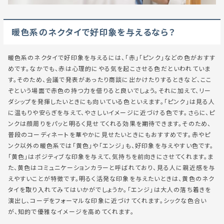
暖色系のネクタイで好印象を与えるなら？
暖色系のネクタイで好印象を与えるには、「赤」「ピンク」などの色がおすす
めです。なかでも、赤は心理的にやる気を起こさせる色だといわれていま
す。そのため、会議で発表があったり商談に出かけたりするときなど、ここ
ぞという場面で赤色の持つ力を借りると良いでしょう。それに加えて、リー
ダシップを発揮したいときにも向いている色といえます。「ピンク」は見る人
に温もりや安らぎを与えて、やさしいイメージに近づける色です。さらに、ピ
ンクは顔周りをパッと明るく見せてくれる効果を期待できます。そのため、
普段のコーディネートを華やかに見せたいときにもおすすめです。赤やピ
ンク以外の暖色系では「黄色」や「エンジ」も、好印象を与えやすい色です。
「黄色」はポジティブな印象を与えて、気持ちを前向きにさせてくれます。ま
た、黄色はコミュニケーションカラーと呼ばれており、見る人に親近感を与
えやすいことが特徴です。明るく活発な印象を与えたいときは、黄色のネク
タイを取り入れてみてはいかがでしょうか。「エンジ」は大人の落ち着きを
演出し、コーデをフォーマルな印象に近づけてくれます。シックな色合い
が、知的で優雅なイメージを高めてくれます。