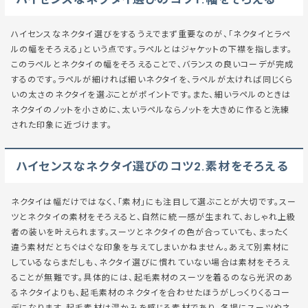
ハイセンスなネクタイ選びをするうえでまず重要なのが、「ネクタイとラペ
ルの幅をそろえる」という点です。ラペルとはジャケットの下襟を指します。
このラペルとネクタイの幅をそろえることで、バランスの良いコーデが完成
するのです。ラペルが細ければ細いネクタイを、ラペルが太ければ同じくら
いの太さのネクタイを選ぶことがポイントです。また、細いラペルのときは
ネクタイのノットを小さめに、太いラペルならノットを大きめに作ると洗練
された印象に近づけます。
ハイセンスなネクタイ選びのコツ2.素材をそろえる
ネクタイは幅だけではなく、「素材」にも注目して選ぶことが大切です。スー
ツとネクタイの素材をそろえると、自然に統一感が生まれて、おしゃれ上級
者の装いを叶えられます。スーツとネクタイの色が合っていても、まったく
違う素材だとちぐはぐな印象を与えてしまいかねません。あえて別素材に
しているならまだしも、ネクタイ選びに慣れていない場合は素材をそろえ
ることが無難です。具体的には、起毛素材のスーツを着るのなら光沢のあ
るネクタイよりも、起毛素材のネクタイを合わせたほうがしっくりくるコー
デになります。起毛素材は温かみを感じる素材であり、冬場にスーツやネ