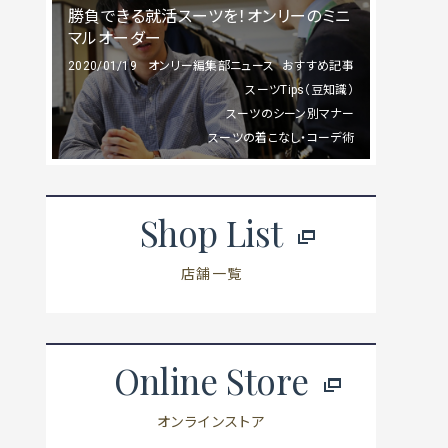
勝負できる就活スーツを！オンリーのミニ
マルオーダー
2020/01/19
オンリー編集部ニュース
おすすめ記事
スーツTips（豆知識）
スーツのシーン別マナー
スーツの着こなし・コーデ術
Shop List
店舗一覧
Online Store
オンラインストア