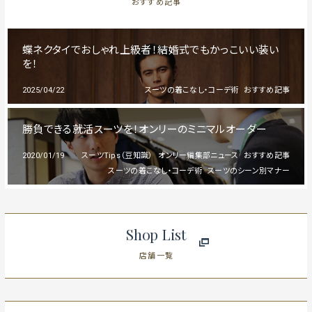
おすすめ記事
蝶ネクタイでおしゃれ上級者！結婚式でもかっこいい装い
を！
2025/04/22
スーツの着こなし・コーデ術
おすすめ記事
勝負できる就活スーツを！オンリーのミニマルオーダー
2020/01/19
スーツTips（豆知識）
オンリー編集部ニュース
おすすめ記事
スーツの着こなし・コーデ術
スーツのシーン別マナー
Shop List
店舗一覧