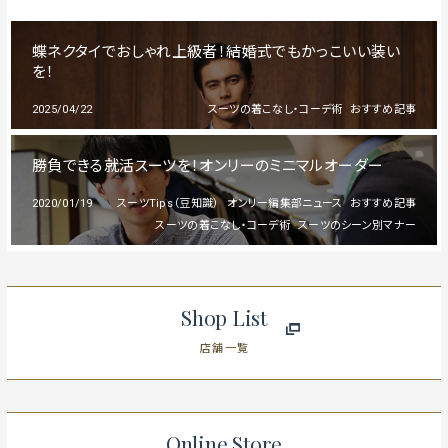
蝶ネクタイでおしゃれ上級者！結婚式でもかっこいい装い
を！
2025/04/22
スーツの着こなし・コーデ術
おすすめ記事
勝負できる就活スーツを！オンリーのミニマルオーダー
2020/01/19
スーツTips（豆知識）
オンリー編集部ニュース
おすすめ記事
スーツの着こなし・コーデ術
スーツのシーン別マナー
Shop List
店舗一覧
Online Store