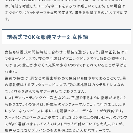
は、時刻を考慮したコーディネートをするのは難しいでしょう。その場合は
ネクタイやポケットチーフを昼夜で変えて、印象を調整するのがおすすめで
す。
結婚式でOKな服装マナー2.女性編
女性も結婚式の開催時刻に合わせて服装を選びましょう。昼の正礼装はア
フタヌーンドレスで、夜の正礼装はイブニングドレスです。前者の特徴とし
ては、肌の露出が少なくて光沢の少ない素材で作られていることが挙げら
れます。
後者の特徴は、肩などの露出が多めで色合いも鮮やかであることです。昼
の準礼装はセミアフタヌーンドレスで、夜の準礼装はカクテルドレスなの
で、それらを選んでもマナー違反ではありません。
レストランウェディングや二次会などは、平服で来るように指示があること
もあります。その場合は、略式装のインフォーマルウェアで行きましょう。ド
レッシーなワンピースにボレロを羽織ったコーディネートが代表的です。
ストッキングはベージュが基本で、靴は3センチ以上の細いヒールのパンプ
スがよく選ばれます。パンプスはストラップが付いていても大丈夫ですが、
爪先が見えないデザインのものを選ぶことが大切なマナーです。