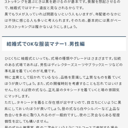
ストッキングを選ぶときは黒を避けるのが基本です。喪服を想起させるの
で、結婚式ではマナー違反と見なされるからです。
黒でもラメが入っていれば問題ないという人もいますが、年配者のなかに
は不快に感じる人も多いと考えられます。そのため、基本的には黒がベー
スのストッキングは履かないようにしましょう。
結婚式でOKな服装マナー1.男性編
ひとくちに結婚式といっても、式場の種類やグレードはさまざまです。伝統
のある式場であれば、男性はディレクターズスーツやブラックスーツなどの
準礼装を着ていくのが礼儀です。
特に主賓として招かれているなら、品格を意識して上質なものを着ていく
ほうが良いでしょう。また、式の開催時刻を考慮することも忘れてはいけま
せん。たとえば夜の式なら、正礼装のタキシードを着ていくと場の雰囲気
にマッチします。
ただし、タキシードを着ると存在感が出やすいので、目立ちにくいように黒
系にしておいたほうが良いでしょう。昼の式なら白やシルバーなど上品な
色合いを多めに取り入れるのが一般的ですし、夜の二次会ならある程度
個性を出しても構いません。
昼の式から披露宴、夜の二次会というようにフルコースで参加する場合