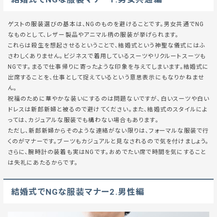
ゲストの服装選びの基本は、NGのものを避けることです。男女共通でNG
なものとして、レザー製品やアニマル柄の服装が挙げられます。
これらは殺生を想起させるということで、結婚式という神聖な儀式にはふ
さわしくありません。ビジネスで着用しているスーツやリクルートスーツも
NGです。まるで仕事帰りに寄ったような印象を与えてしまいます。結婚式に
出席することを、仕事として捉えているという意思表示にもなりかねませ
ん。
祝福のために華やかな装いにするのは問題ないですが、白いスーツや白い
ドレスは新郎新婦と被るので避けてください。また、結婚式のスタイルによ
っては、カジュアルな服装でも構わない場合もあります。
ただし、新郎新婦からそのような連絡がない限りは、フォーマルな服装で行
くのがマナーです。ブーツもカジュアルと見なされるので気を付けましょう。
さらに、腕時計の装着も実はNGです。おめでたい席で時間を気にすること
は失礼にあたるからです。
結婚式でNGな服装マナー2.男性編