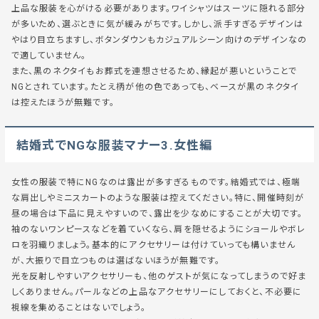
上品な服装を心がける必要があります。ワイシャツはスーツに隠れる部分
が多いため、選ぶときに気が緩みがちです。しかし、派手すぎるデザインは
やはり目立ちますし、ボタンダウンもカジュアルシーン向けのデザインなの
で適していません。
また、黒のネクタイもお葬式を連想させるため、縁起が悪いということで
NGとされています。たとえ柄が他の色であっても、ベースが黒のネクタイ
は控えたほうが無難です。
結婚式でNGな服装マナー3.女性編
女性の服装で特にNGなのは露出が多すぎるものです。結婚式では、極端
な肩出しやミニスカートのような服装は控えてください。特に、開催時刻が
昼の場合は下品に見えやすいので、露出を少なめにすることが大切です。
袖のないワンピースなどを着ていくなら、肩を隠せるようにショールやボレ
ロを羽織りましょう。基本的にアクセサリーは付けていっても構いません
が、大振りで目立つものは選ばないほうが無難です。
光を反射しやすいアクセサリーも、他のゲストが気になってしまうので好ま
しくありません。パールなどの上品なアクセサリーにしておくと、不必要に
視線を集めることはないでしょう。