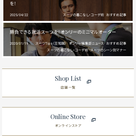
を！
2025/04/22
スーツの着こなし・コーデ術
おすすめ記事
勝負できる就活スーツを！オンリーのミニマルオーダー
2020/01/19
スーツTips（豆知識）
オンリー編集部ニュース
おすすめ記事
スーツの着こなし・コーデ術
スーツのシーン別マナー
Shop List
店舗一覧
Online Store
オンラインストア