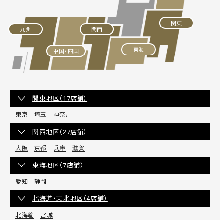
関東
九州
関西
東海
中国・四国
関東地区（17店舗）
東京
埼玉
神奈川
関西地区（27店舗）
大阪
京都
兵庫
滋賀
東海地区（7店舗）
愛知
静岡
北海道・東北地区（4店舗）
北海道
宮城