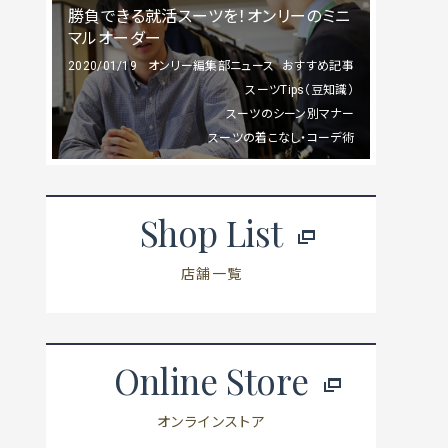
勝負できる就活スーツを！オンリーのミニ
マルオーダー
2020/01/19
オンリー編集部ニュース
おすすめ記事
スーツTips（豆知識）
スーツのシーン別マナー
スーツの着こなし・コーデ術
Shop List
店舗一覧
Online Store
オンラインストア