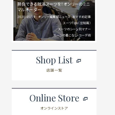
勝負できる就活スーツを！オンリーのミニ
マルオーダー
2020/01/19
オンリー編集部ニュース
おすすめ記事
スーツTips（豆知識）
スーツのシーン別マナー
スーツの着こなし・コーデ術
Shop List
店舗一覧
Online Store
オンラインストア