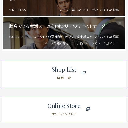
2025/04/22
スーツの着こなし・コーデ術
おすすめ記事
勝負できる就活スーツを！オンリーのミニマルオーダー
2020/01/19
スーツTips（豆知識）
オンリー編集部ニュース
おすすめ記事
スーツの着こなし・コーデ術
スーツのシーン別マナー
Shop List
店舗一覧
Online Store
オンラインストア