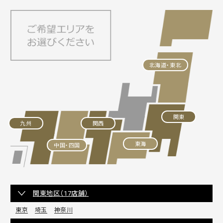
北海道・東北
関東
九州
関西
東海
中国・四国
関東地区（17店舗）
東京
埼玉
神奈川