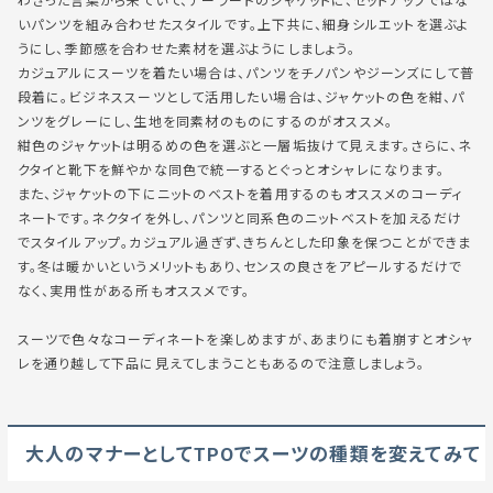
わさった言葉から来ていて、テーラードのジャケットに、セットアップではな
いパンツを組み合わせたスタイルです。上下共に、
細身シルエットを選ぶ
よ
うにし、
季節感を合わせた素材を選ぶ
ようにしましょう。
カジュアルにスーツを着たい場合は、パンツをチノパンやジーンズにして
普
段着
に。ビジネススーツとして活用したい場合は、ジャケットの色を紺、パ
ンツをグレーにし、
生地を同素材のものにする
のがオススメ。
紺色のジャケットは明るめの色を選ぶと一層垢抜けて見えます。さらに、ネ
クタイと靴下を鮮やかな同色で統一するとぐっとオシャレになります。
また、
ジャケットの下にニットのベストを着用するのもオススメ
のコーディ
ネートです。ネクタイを外し、パンツと同系色のニットベストを加えるだけ
でスタイルアップ。カジュアル過ぎず、きちんとした印象を保つことができま
す。冬は暖かいというメリットもあり、センスの良さをアピールするだけで
なく、実用性がある所もオススメです。
スーツで色々なコーディネートを楽しめますが、あまりにも着崩すとオシャ
レを通り越して
下品に見えてしまうこともあるので注意
しましょう。
大人のマナーとしてTPOでスーツの種類を変えてみて