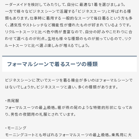
ーダーメイドを検討してみたりして、自分に最適な1着を選びましょう。
一方で様々なビジネスシーンで活躍する「ビジネススーツ」と呼ばれる種
類もあります。仕事時に着用する一般的なスーツで毎日着るという方も多
く、通気性やストレッチなど
機能性が優れたものが好まれている
ようです。
リクルートスーツと比べ色や柄が豊富なので、
自分の好みやこだわりに合
わせて選べる
のが利点。生地も様々な種類のものが揃っているので、リク
ルートスーツと比べ選ぶ楽しみが増えるでしょう。
フォーマルシーンで着るスーツの種類
ビジネスシーンに次いでスーツを着る機会が多いのはフォーマルシーンで
はないでしょうか。ビジネススーツと違い、多くの種類があります。
・燕尾服
フォーマルスーツの最上級格。裾が燕の尾のような特徴的形状になってお
り、男性の夜間用の礼服とされています。
・モーニング
モーニングコートとも呼ばれるフォーマルスーツの最上級格。乗馬用に大