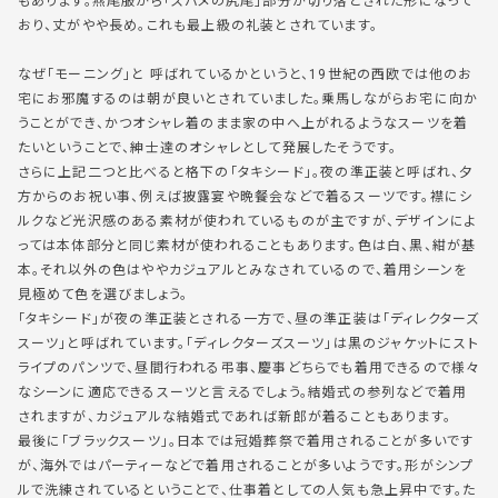
もあります。燕尾服から「スバメの尻尾」部分が切り落とされた形になって
おり、丈がやや長め。これも
最上級の礼装
とされています。
なぜ「モーニング」と 呼ばれているかというと、19世紀の西欧では他のお
宅にお邪魔するのは朝が良いとされていました。乗馬しながらお宅に向か
うことができ、かつオシャレ着のまま家の中へ上がれるようなスーツを着
たいということで、紳士達のオシャレとして発展したそうです。
さらに上記二つと比べると格下の「タキシード」。夜の準正装と呼ばれ、夕
方からのお祝い事、例えば
披露宴や晩餐会などで着るスーツ
です。襟にシ
ルクなど光沢感のある素材が使われているものが主ですが、デザインによ
っては本体部分と同じ素材が使われることもあります。色は白、黒、紺が基
本。それ以外の色はややカジュアルとみなされているので、
着用シーンを
見極めて
色を選びましょう。
「タキシード」が夜の準正装とされる一方で、昼の準正装は「ディレクターズ
スーツ」と呼ばれています。「ディレクターズスーツ」は黒のジャケットにスト
ライプのパンツで、昼間行われる弔事、慶事どちらでも着用できるので
様々
なシーンに適応できるスーツ
と言えるでしょう。結婚式の参列などで着用
されますが、カジュアルな結婚式であれば新郎が着ることもあります。
最後に「ブラックスーツ」。日本では冠婚葬祭で着用されることが多いです
が、海外ではパーティーなどで着用されることが多いようです。形がシンプ
ルで洗練されているということで、仕事着としての人気も急上昇中です。た