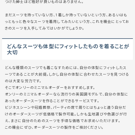
つけた紳士ほど格好が良い
ものはありません。
まだスーツを持っていない方、1着しか持っていないという方、あるいはも
っともっと色々なスーツを着用してみたいという方、これを機会に
とってお
きのスーツを入手
してみてはいかがでしょうか。
どんなスーツも体型にフィットしたものを着ることが
大切
どんな種類のスーツでも着こなすためには、
自分の体型にフィットしたス
ーツであることが大前提。
しかし自分の体型に合わせたスーツを見つける
のは
大変な労力
です。
そこで
オンリーのミニマルオーダーをおすすめ
します。
オンリーのミニマルオーダーなら
流行りの英国調モデル
で、自分の体型に
あったオーダースーツを作ることができる
サービスです。
ビジネスシーンや冠婚葬祭、パーティの席で周りとはちょっと違う自分だ
けの
オーダースーツが低価格で製作可能。
しかも生地選びや色選びが行
え、まさに自分のためのスーツを手頃な価格でお求めいただけます。
この機会にぜひ、
オーダースーツの製作
をご検討ください。