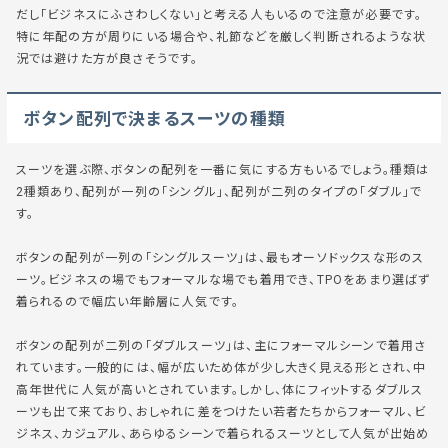
だし「
ビジネスにふさわしくない
」と考える人もいるので注意が必要です。
特に年配の方が周りにいる場合や、礼節などを厳しく判断されるような状
況では避けた方が良さそうです。
ボタン配列で決まるスーツの種類
スーツを選ぶ際、ボタンの配列を一番に気にする方もいるでしょう。種類は
2種類あり、配列が一列の「シングル」、配列が二列のタイプの「ダブル」で
す。
ボタンの配列が一列の「シングルスーツ」は、
最もオーソドックスな形のス
ーツ。
ビジネスの場でもフォーマルな場でも着用でき、
TPOをあまり選ばず
着られる
ので幅広い年齢層に人気です。
ボタンの配列が二列の「ダブルスーツ」は、主に
フォーマルシーンで着用
さ
れています。一般的には、幅が広いため体が少し大きく見える形とされ、
中
高年世代に人気が高い
とされています。しかし、体にフィットするダブルス
ーツも出て来ており、おしゃれに差をつけたい若者たちからフォーマル、ビ
ジネス、カジュアル、
あらゆるシーンで着られるスーツ
として人気が出始め