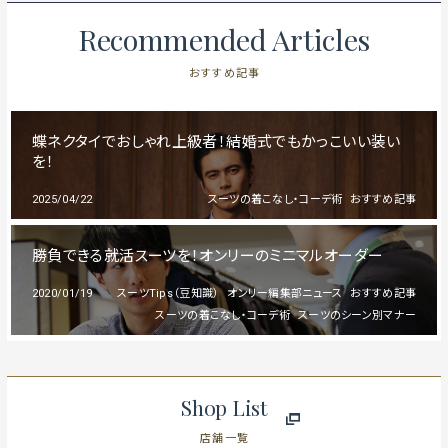
Recommended Articles
おすすめ記事
蝶ネクタイでおしゃれ上級者！結婚式でもかっこいい装い
を！
2025/04/22
スーツの着こなし・コーデ術
おすすめ記事
勝負できる就活スーツを！オンリーのミニマルオーダー
2020/01/19
スーツTips（豆知識）
オンリー編集部ニュース
おすすめ記事
スーツの着こなし・コーデ術
スーツのシーン別マナー
Shop List
店舗一覧