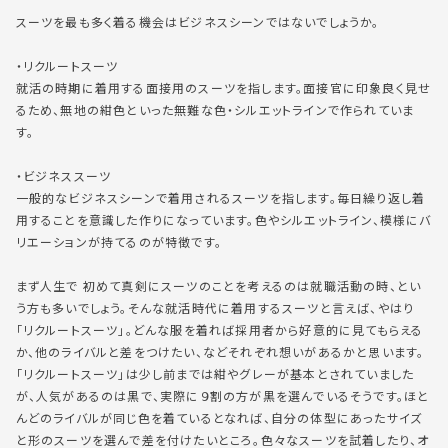
スーツを最も多く着る機会はビジネスシーンではないでしょうか。
・リクルートスーツ
就活の時期に着用する面接用のスーツを指します。面接官に印象良く見せ
るため、無地の紺色といった無難な色・シルエットラインで作られていま
す。
・ビジネススーツ
一般的なビジネスシーンで着用されるスーツを指します。毎日繰り返し着
用することを意識した作りになっています。色やシルエットライン、模様にバ
リエーションが持てるのが特徴です。
まず人生で 初めて真剣にスーツのことを考えるのは就職活動の時、とい
う方も多いでしょう。そんな就活時代に着用するスーツと言えば、やはり
「リクルートスーツ」。どんな服を着れば採用者から好意的に見てもらえる
か、他のライバルと差をつけたい、などそれぞれ想いがあるかと思います。
「リクルートスーツ」は少し前までは紺やグレーが基本とされていました
が、
人気があるのは黒
で、実際に
９割の方が黒を選んでいる
そうです。ほと
んどのライバルが同じ色を着ているとなれば、
自分の体型にあったサイズ
と形のスーツを選んで
差を付けたいところ。
色々なスーツを試着したり、オ