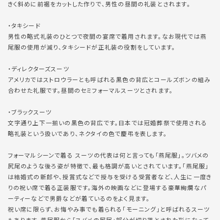
きく斜めに前裾をカットした作りで、男性の昼間の礼装とされます。
・タキシード
男性の略式礼装のひとつで夜間の宴席で着用されます。なお現代では燕
尾服の使用が減り、タキシードが正礼装の役割をしています。
・ディレクターズスーツ
アメリカではストロウラーとも呼ばれる黒色の背広とコールズボンの組み
合わせた礼服です。昼間のセミフォーマルスーツとされます。
・ブラックスーツ
文字通り上下一揃いの黒色の背広です。日本では冠婚葬祭で使用される
略礼装という扱いであり、ネクタイの色で慶弔を表します。
フォーマルシーンで着る スーツの代表は何と言っても「燕尾服」。ツバメの
尻尾のような後ろ姿が特徴で、最も格調が高いとされています。「燕尾服」
は結婚式の新郎や、授賞式などで授与を受ける受賞者など、
人生に一度き
りの祝い席で着る正装服
です。海外の映画などに登場する豪華絢爛なパ
ーティーなどで男爵などが着ているのをよく見ます。
祝い席に限らず、お悔やみ事でも着られる「
モーニング
」と呼ばれるスーツ