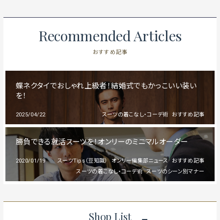
Recommended Articles
おすすめ記事
蝶ネクタイでおしゃれ上級者！結婚式でもかっこいい装い
を！
2025/04/22
スーツの着こなし・コーデ術
おすすめ記事
勝負できる就活スーツを！オンリーのミニマルオーダー
2020/01/19
スーツTips（豆知識）
オンリー編集部ニュース
おすすめ記事
スーツの着こなし・コーデ術
スーツのシーン別マナー
Shop List