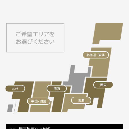
北海道・東北
関東
九州
関西
東海
中国・四国