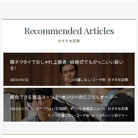
Recommended Articles
おすすめ記事
蝶ネクタイでおしゃれ上級者！結婚式でもかっこいい装い
を！
2025/04/22
スーツの着こなし・コーデ術
おすすめ記事
勝負できる就活スーツを！オンリーのミニマルオーダー
2020/01/19
スーツTips（豆知識）
オンリー編集部ニュース
おすすめ記事
スーツの着こなし・コーデ術
スーツのシーン別マナー