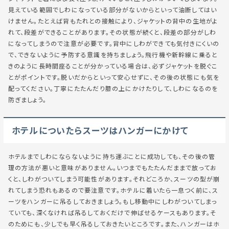
見えている範囲でしわになっている部分がないからといって油断してはい
けません。たとえば背もたれとの接触により、ジャケットの背中の生地がよ
れて、段差ができることがあります。その状態が続くと、段差の部分がしわ
になってしまうので注意が必要です。背中にしわができても気付きにくいの
で、できないように予防する意識を持ちましょう。飛行機や新幹線に乗ると
きのように長時間座ることが分かっている場合は、必ずジャケットを脱ぐこ
とがポイントです。脱いだからといって安心せずに、その後の状態にも気を
配ってください。丁寧にたたんだり膝の上にかけたりして、しわになるのを
防ぎましょう。
ホテルについたらスーツはハンガーにかけて
ホテルまでしわにならないように持ち運ぶことに成功しても、その後の管
理の方法が悪いと意味がありません。いつまでもたたんだままで放ってお
くと、しわがついてしまう可能性があります。それどころか、スーツの型が崩
れてしまう恐れもあるので要注意です。ホテルに着いたら一息つく前に、ス
ーツをハンガーに吊るしておきましょう。もし移動中にしわがついてしまっ
ていても、深くなければ吊るしておくだけで伸ばせるケースもあります。そ
のためにも、少しでも早く吊るしておきたいところです。また、ハンガーはホ