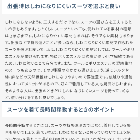
出張時はしわになりにくいスーツを選ぶと良い
しわにならないように工夫するだけでなく、スーツの選び方を工夫すると
いう手もあります。ひとくちにスーツといっても、使われている素材の種類
はさまざまです。しわになりやすい素材もあれば、そうでない素材もありま
す。出張などで持ち運ぶことが多いなら、しわになりにくい素材で作られた
スーツを選ぶと良いでしょう。しわになりにくい素材としては、ウールやポリ
エステルが挙げられます。特にポリエステルは強度が高い化学繊維である
ため、しわに強いことで有名です。また、ウールとポリエステルの混紡生地
のスーツもあるので、その3種類のなかから選びましょう。逆にシルクや
綿、麻などの天然繊維はしわになりやすいので要注意です。肌触りや通気
性においてメリットがあるので、好んで着用している人も見受けられます。
そのような人は、出張のときだけしわになりにくいスーツを持っていくな
ど、使い分けをすると良いでしょう。
スーツを着て長時間移動するときのポイント
長時間移動するときには、スーツを持ち運ぶのではなく、着用している場
合も多いでしょう。着ていれば、しわにならないと思っていないでしょうか。
ジャケットを着たまま長く座り続けていると、座りじわがついてしまいます。