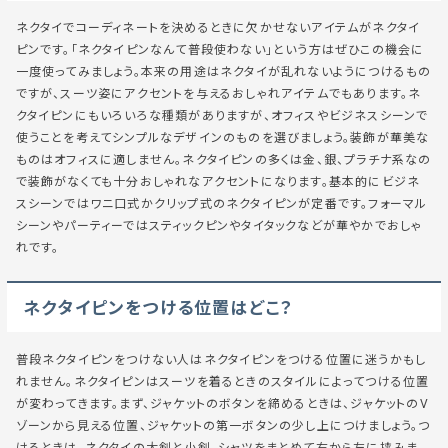
ネクタイでコーディネートを決めるときに欠かせないアイテムがネクタイ
ピンです。「ネクタイピンなんて普段使わない」という方はぜひこの機会に
一度使ってみましょう。本来の用途はネクタイが乱れないようにつけるもの
ですが、スーツ姿にアクセントを与えるおしゃれアイテムでもあります。ネ
クタイピンにもいろいろな種類がありますが、オフィスやビジネスシーンで
使うことを考えてシンプルなデザインのものを選びましょう。装飾が華美な
ものはオフィスに適しません。ネクタイピンの多くは金、銀、プラチナ系なの
で装飾がなくても十分おしゃれなアクセントになります。基本的にビジネ
スシーンではワニ口式かクリップ式のネクタイピンが定番です。フォーマル
シーンやパーティーではスティックピンやタイタックなどが華やかでおしゃ
れです。
ネクタイピンをつける位置はどこ？
普段ネクタイピンをつけない人はネクタイピンをつける位置に迷うかもし
れません。ネクタイピンはスーツを着るときのスタイルによってつける位置
が変わってきます。まず、ジャケットのボタンを締めるときは、ジャケットのV
ゾーンから見える位置、ジャケットの第一ボタンの少し上につけましょう。つ
けるときは、ネクタイの大剣と小剣、シャツをまとめて右から左に挟みま