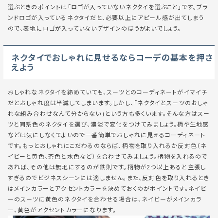
選ぶときのポイントは「ロゴが入っていないネクタイを選ぶこと」です。ブラ
ンドロゴが入っているネクタイだと、必要以上にアピール感が出てしまう
ので、表地にロゴが入っていないデザインのほうがよいでしょう。
ネクタイでおしゃれに見せるならコーデの基本を押さ
えよう
おしゃれなネクタイを締めていても、スーツとのコーディネートがイマイチ
だとおしゃれ度は半減してしまいます。しかし、「ネクタイとスーツのおしゃ
れな組み合わせなんて分からない」という方も多くいます。そんな方はスー
ツと同系色のネクタイを選び、濃淡で変化をつけてみましょう。柄や生地感
などは気にしなくてよいので一番簡単でおしゃれに見えるコーディネート
です。もっとおしゃれにこだわるのならば、柄物を取り入れるか反対色（ネ
イビーと黄色、茶色と水色など）を合わせてみましょう。柄物を入れるので
あれば、その他は無地にするのが鉄則です。柄物が2つ以上あると主張し
すぎるのでビジネスシーンには適しません。また、反対色を取り入れるとき
はメインカラーとアクセントカラーを決めておくのがポイントです。ネイビ
ーのスーツに黄色のネクタイを合わせる場合は、ネイビーがメインカラ
ー、黄色がアクセントカラーになります。