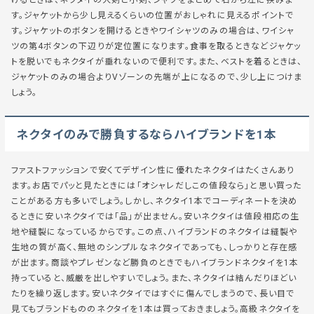
す。ジャケットから少し見えるくらいの位置がおしゃれに見えるポイントで
す。ジャケットのボタンを開けるときやワイシャツのみの場合は、ワイシャ
ツの第4ボタンの下辺りが定位置になります。食事を取るときなどジャケッ
トを脱いでもネクタイが垂れないので便利です。また、ベストを着るときは、
ジャケットのみの場合よりVゾーンの先端が上になるので、少し上につけま
しょう。
ネクタイのみで勝負するならハイブランドを1本
ファストファッションで安くてデザイン性に優れたネクタイはたくさんあり
ます。お店でパッと見たときには「オシャレだしこの値段なら」と思い買った
ことがある方も多いでしょう。しかし、ネクタイ1本でコーディネートを決め
るときに安いネクタイでは「品」が出ません。安いネクタイは値段相応の生
地や縫製になっているからです。この点、ハイブランドのネクタイは縫製や
生地の質が高く、無地のシンプルなネクタイであっても、しっかりと存在感
が出ます。商談やプレゼンなど勝負のときでもハイブランドネクタイを1本
持っていると、威厳を出しやすいでしょう。また、ネクタイは結んだりほどい
たりを繰り返します。安いネクタイではすぐに傷んでしまうので、長い目で
見てもブランドもののネクタイを1本は買っておきましょう。高級ネクタイを