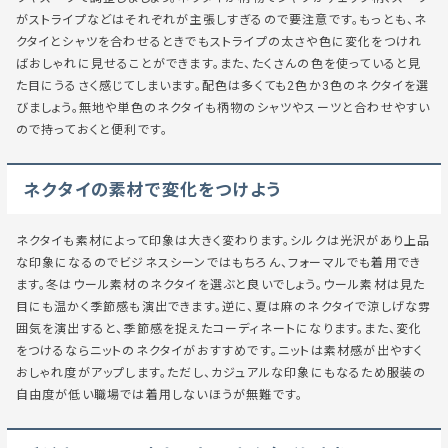
がストライプなどはそれぞれが主張しすぎるので要注意です。もっとも、ネ
クタイとシャツを合わせるときでもストライプの太さや色に変化をつけれ
ばおしゃれに見せることができます。また、たくさんの色を使っていると見
た目にうるさく感じてしまいます。配色は多くても2色か3色のネクタイを選
びましょう。無地や単色のネクタイも柄物のシャツやスーツと合わせやすい
ので持っておくと便利です。
ネクタイの素材で変化をつけよう
ネクタイも素材によって印象は大きく変わります。シルクは光沢があり上品
な印象になるのでビジネスシーンではもちろん、フォーマルでも着用でき
ます。冬はウール素材のネクタイを選ぶと良いでしょう。ウール素材は見た
目にも温かく季節感も演出できます。逆に、夏は麻のネクタイで涼しげな雰
囲気を演出すると、季節感を捉えたコーディネートになります。また、変化
をつけるならニットのネクタイがおすすめです。ニットは素材感が出やすく
おしゃれ度がアップします。ただし、カジュアルな印象にもなるため服装の
自由度が低い職場では着用しないほうが無難です。