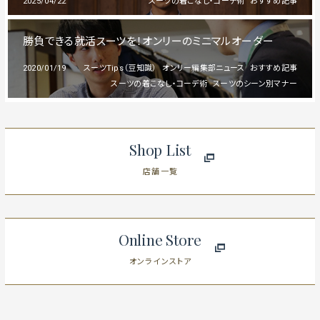
2025/04/22
スーツの着こなし・コーデ術
おすすめ記事
勝負できる就活スーツを！オンリーのミニマルオーダー
2020/01/19
スーツTips（豆知識）
オンリー編集部ニュース
おすすめ記事
スーツの着こなし・コーデ術
スーツのシーン別マナー
Shop List
店舗一覧
Online Store
オンラインストア