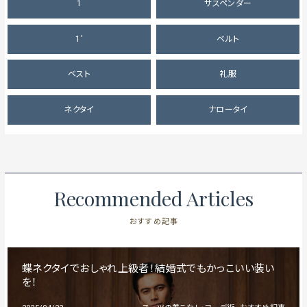
1
サスペンダー
1'
ベルト
ベスト
礼服
ネクタイ
ナロータイ
Recommended Articles
おすすめ記事
蝶ネクタイでおしゃれ上級者！結婚式でもかっこいい装い
を！