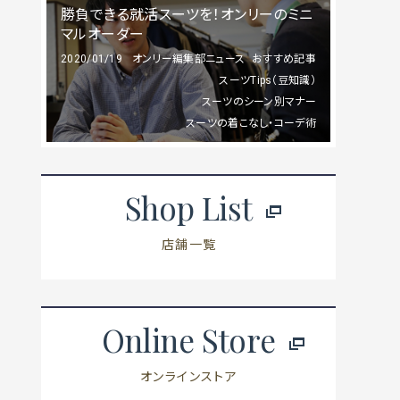
勝負できる就活スーツを！オンリーのミニ
マルオーダー
2020/01/19
オンリー編集部ニュース
おすすめ記事
スーツTips（豆知識）
スーツのシーン別マナー
スーツの着こなし・コーデ術
Shop List
店舗一覧
Online Store
オンラインストア