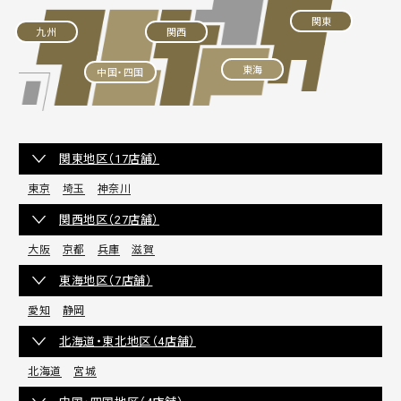
関東
九州
関西
東海
中国・四国
関東地区（17店舗）
東京
埼玉
神奈川
関西地区（27店舗）
大阪
京都
兵庫
滋賀
東海地区（7店舗）
愛知
静岡
北海道・東北地区（4店舗）
北海道
宮城