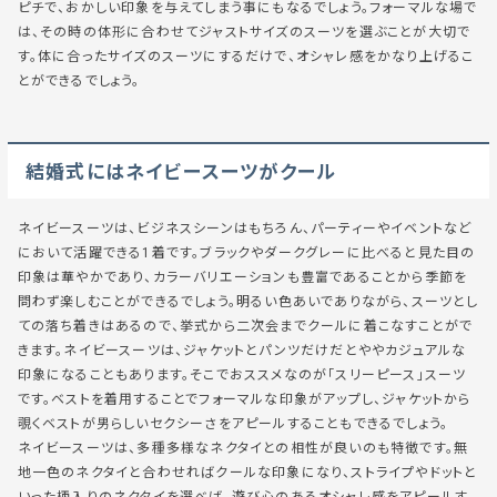
ピチで、おかしい印象を与えてしまう事にもなるでしょう。フォーマルな場で
は、その時の体形に合わせてジャストサイズのスーツを選ぶことが大切で
す。体に合ったサイズのスーツにするだけで、オシャレ感をかなり上げるこ
とができるでしょう。
結婚式にはネイビースーツがクール
ネイビースーツは、ビジネスシーンはもちろん、パーティーやイベントなど
において活躍できる1着です。ブラックやダークグレーに比べると見た目の
印象は華やかであり、カラーバリエーションも豊富であることから季節を
問わず楽しむことができるでしょう。明るい色あいでありながら、スーツとし
ての落ち着きはあるので、挙式から二次会までクールに着こなすことがで
きます。ネイビースーツは、ジャケットとパンツだけだとややカジュアルな
印象になることもあります。そこでおススメなのが「スリーピース」スーツ
です。ベストを着用することでフォーマルな印象がアップし、ジャケットから
覗くベストが男らしいセクシーさをアピールすることもできるでしょう。
ネイビースーツは、多種多様なネクタイとの相性が良いのも特徴です。無
地一色のネクタイと合わせればクールな印象になり、ストライプやドットと