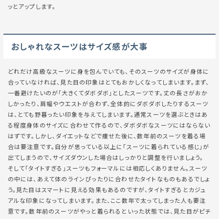
ッとアップします。
おしゃれなスーツはサイズ感が大事
どれだけ高級なスーツに身を包んでいても、そのスーツのサイズが身体に
合っていなければ、見た目の印象はとてもおかしくなってしまいます。まず、
一番避けたいのが「大きくてダボダボ」としたスーツです。丈の長さがおか
しかったり、肩幅やウエストが合わず、全体的にダボダボしたりするスーツ
は、とても野暮ったい印象を与えてしまいます。通常スーツを選ぶときはあ
る程度身体のサイズに合わせて作るので、ダボダボなスーツにはならない
はずです。しかし、ダイエットなどで痩せた後に、数年前のスーツを着る場
合は要注意です。自分が思っている以上に「スーツに着られている感じ」が
出てしまうので、サイズダウンした場合はしっかりと調整を行いましょう。
そして「タイトすぎる」スーツもフォーマルには相応しくありません。スーツ
の中には、あえて体のラインぴったりに合わせたタイトなものもあるでしょ
う。見た目はスマートに見える効果もあるのですが、タイトすぎるとカジュ
アルな印象になってしまいます。また、ここ数年で太ってしまった人も要注
意です。数年前のスーツがやっと着られるといった状態では、見た目がピチ