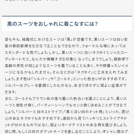
黒のスーツをおしゃれに着こなすには？
昔も今も、結婚式におけるスーツは「黒」が定番です。黒いスーツは白い衣
装の新郎新婦を引き立てることもできるので、フォーマルな場においては
スタンダートな色でしょう。しかし、黒いスーツに白いネクタイといったコー
ディネートだと、なんだか無難すぎる印象になってしまうでしょう。親族席で
高齢の男性が同じようなスーツを着ていることも多く、やや野暮ったいイメ
ージになるかもしれません。そんなときは「ネクタイ」に工夫を入れてみま
しょう。まず色は「シルバー」や「ゴールド」といった色合いがおすすめです。
シルバーはグレーを基調としたものなら、あまり浮かずに程よい主張がで
きます。
また、ゴールドもブラウン系の落ち着いた色合いを選ぶことにより、黒いス
ーツと相性が良く、パーティーシーンでもセンス良く決めることができるで
しょう。「シルバーと白のストライプ」「黒と淡い白のドット柄」といった、遊び
心のあるネクタイもおすすめです。遠目から見てハッキリとストライプやド
ットが分かるものではなく、程よいモードテイストのある柄を選びましょう。
同じ柄、もしくは白のポケットチーフを差し込むことにより、オシャレ度はグ