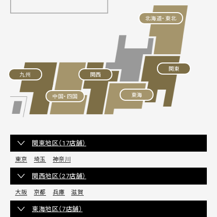
北海道・東北
関東
九州
関西
東海
中国・四国
関東地区（17店舗）
東京
埼玉
神奈川
関西地区（27店舗）
大阪
京都
兵庫
滋賀
東海地区（7店舗）