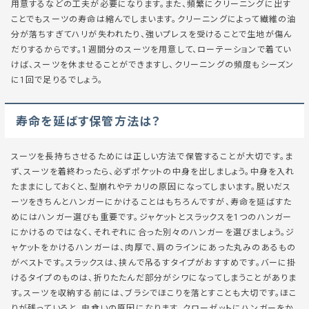
用意するなどの工夫が必要になります。また、頻繁にクリーニングに出す
ことでもスーツの寿命は縮んでしまいます。クリーニングによって繊維の油
分が落ちすぎてハリが失われたり、強いプレスを受けることで生地が傷ん
だりするからです。1週間分のスーツを用意して、ローテーションで着てい
けば、スーツを休ませることができますし、クリーニングの頻度もシーズン
に1回で足りるでしょう。
寿命を延ばす保管方法は？
スーツを長持ちさせるためには正しい方法で保管することが大切です。ま
ず、スーツを着終わったら、必ずポケットの中身を出しましょう。中身を入れ
たままにしておくと、型崩れやテカリの原因になってしまいます。脱いだス
ーツをきちんとハンガーにかけることはもちろんですが、寿命を延ばすた
めにはハンガー選びも重要です。ジャケットとスラックスを1つのハンガー
にかけるのではなく、それぞれに合った別々のハンガーを選びましょう。ジ
ャケットをかけるハンガーは、肉厚で、肩のラインにあった丸みのあるもの
がベストです。スラックスは、挟んで吊るすタイプがおすすめです。バーに掛
けるタイプのものは、折りたたんだ部分がシワになってしまうことがありま
す。スーツを収納する前には、ブラシでほこりを落とすことも大切です。ほこ
りが残っていると、虫食いの原因になります。クローゼットにハンガーをか