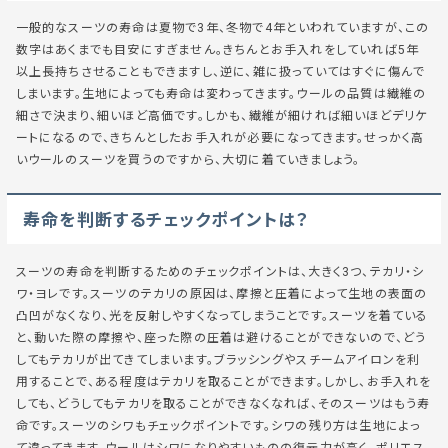
一般的なスーツの寿命は夏物で3年、冬物で4年といわれていますが、この
数字はあくまでも目安にすぎません。きちんとお手入れをしていれば5年
以上長持ちさせることもできますし、逆に、雑に扱っていてはすぐに傷んで
しまいます。生地によっても寿命は変わってきます。ウールの品質は繊維の
細さで決まり、細いほど高価です。しかも、繊維が細ければ細いほどデリケ
ートになるので、きちんとしたお手入れが必要になってきます。せっかく高
いウールのスーツを買うのですから、大切に着ていきましょう。
寿命を判断するチェックポイントは？
スーツの寿命を判断するためのチェックポイントは、大きく3つ、テカリ・シ
ワ・ヨレです。スーツのテカリの原因は、摩擦と圧着によって生地の表面の
凸凹がなくなり、光を反射しやすくなってしまうことです。スーツを着ている
と、動いた際の摩擦や、座った際の圧着は避けることができないので、どう
してもテカリが出てきてしまいます。ブラッシングやスチームアイロンを利
用することで、ある程度はテカリを取ることができます。しかし、お手入れを
しても、どうしてもテカリを取ることができなくなれば、そのスーツはもう寿
命です。スーツのシワもチェックポイントです。シワの残り方は生地によっ
て違ってきます。ウールはシワになりやすいものの復元力が高く、ポリエス