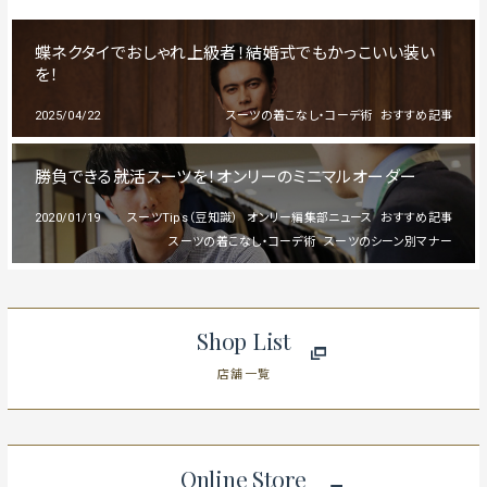
蝶ネクタイでおしゃれ上級者！結婚式でもかっこいい装い
を！
2025/04/22
スーツの着こなし・コーデ術
おすすめ記事
勝負できる就活スーツを！オンリーのミニマルオーダー
2020/01/19
スーツTips（豆知識）
オンリー編集部ニュース
おすすめ記事
スーツの着こなし・コーデ術
スーツのシーン別マナー
Shop List
店舗一覧
Online Store