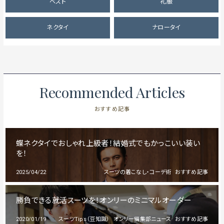
ベスト
礼服
ネクタイ
ナロータイ
Recommended Articles
おすすめ記事
蝶ネクタイでおしゃれ上級者！結婚式でもかっこいい装い
を！
2025/04/22
スーツの着こなし・コーデ術
おすすめ記事
勝負できる就活スーツを！オンリーのミニマルオーダー
2020/01/19
スーツTips（豆知識）
オンリー編集部ニュース
おすすめ記事