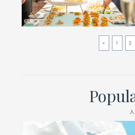
<
1
2
Popula
人