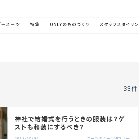
会社情報
採用情報
カタ
ダースーツ
特集
ONLYのものづくり
スタッフスタイリン
33
件
神社で結婚式を行うときの服装は？ゲ
ストも和装にするべき？
2018/10/09
スーツのシーン別マナー