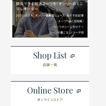
勝負できる就活スーツを！オンリーのミニ
マルオーダー
2020/01/19
オンリー編集部ニュース
おすすめ記事
スーツTips（豆知識）
スーツのシーン別マナー
スーツの着こなし・コーデ術
Shop List
店舗一覧
Online Store
オンラインストア