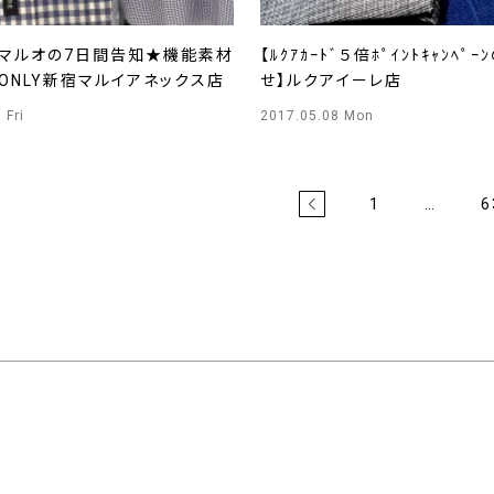
とマルオの7日間告知★機能素材
【ﾙｸｱｶｰﾄﾞ５倍ﾎﾟｲﾝﾄｷｬﾝﾍﾟ
ONLY新宿マルイアネックス店
せ】ルクアイーレ店
 Fri
2017.05.08 Mon
1
…
6