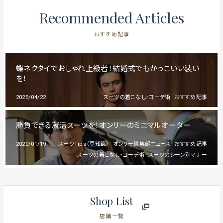
Recommended Articles
おすすめ記事
蝶ネクタイでおしゃれ上級者！結婚式でもかっこいい装い
を！
2025/04/22
スーツの着こなし・コーデ術
おすすめ記事
勝負できる就活スーツを！オンリーのミニマルオーダー
2020/01/19
スーツTips（豆知識）
オンリー編集部ニュース
おすすめ記事
スーツの着こなし・コーデ術
スーツのシーン別マナー
Shop List
店舗一覧