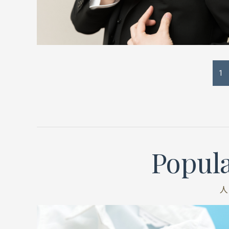
1
Popula
人