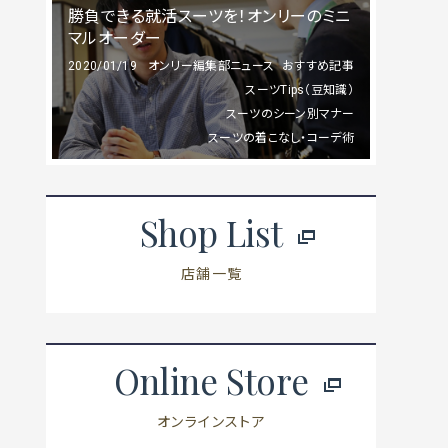
勝負できる就活スーツを！オンリーのミニ
マルオーダー
2020/01/19
オンリー編集部ニュース
おすすめ記事
スーツTips（豆知識）
スーツのシーン別マナー
スーツの着こなし・コーデ術
Shop List
店舗一覧
Online Store
オンラインストア