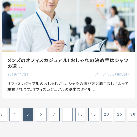
メンズのオフィスカジュアル！おしゃれの決め手はシャツ
の選...
2019/11/21
スーツTips（豆知識）
オフィスカジュアルのおしゃれさは、シャツの選び方と着こなしによって
左右されます。オフィスカジュアルの基本スタイル...
3
4
5
6
7
10
15
20
25
30