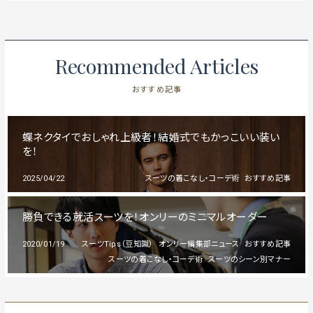
Recommended Articles
おすすめ記事
蝶ネクタイでおしゃれ上級者！結婚式でもかっこいい装い
を！
2025/04/22
スーツの着こなし・コーデ術
おすすめ記事
勝負できる就活スーツを！オンリーのミニマルオーダー
2020/01/19
スーツTips（豆知識）
オンリー編集部ニュース
おすすめ記事
スーツの着こなし・コーデ術
スーツのシーン別マナー