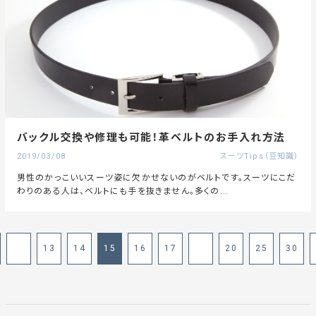
バックル交換や修理も可能！革ベルトのお手入れ方法
2019/03/08
スーツTips（豆知識）
男性のかっこいいスーツ姿に欠かせないのがベルトです。スーツにこだ
わりのある人は、ベルトにも手を抜きません。多くの...
13
14
15
16
17
20
25
30