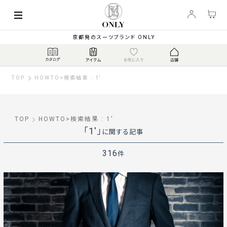
京都発のスーツブランド ONLY
TOP
HOWTO
>
検索結果 : 1'
TOP
HOWTO
>
検索結果 : 1'
「1'」
に関する記事
316
件