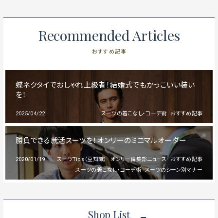
Recommended Articles
おすすめ記事
蝶ネクタイでおしゃれ上級者！結婚式でもかっこいい装い
を！
2025/04/22
スーツの着こなし・コーデ術
おすすめ記事
勝負できる就活スーツを！オンリーのミニマルオーダー
2020/01/19
スーツTips（豆知識）
オンリー編集部ニュース
おすすめ記事
スーツの着こなし・コーデ術
スーツのシーン別マナー
Shop List